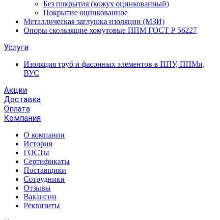
Без покрытия (кожух оцинкованный)
Покрытие оцинкованное
Металлическая заглушка изоляции (МЗИ)
Опоры скользящие хомутовые ППМ ГОСТ Р 56227
Услуги
Изоляция труб и фасонных элементов в ППУ, ППМи,
ВУС
Акции
Доставка
Оплата
Компания
О компании
История
ГОСТы
Сертификаты
Поставщики
Сотрудники
Отзывы
Вакансии
Реквизиты