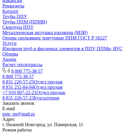
Вакансии
Реквизиты
Каталог
Трубы ППУ
Трубы ППМ (ППМИ)
Скорлупа ППУ
Металлическая заглушка изоляции (МЗИ)
Опоры скользящие хомутовые ППМ ГОСТ Р 56227
Услуги
Изоляция труб и фасонных элементов в ППУ, ППМи, ВУС
Обзоры
Акции
Расчет теплотрассы
8 800 775-38-57
8 800 775-38-57
8 831 220-57-25
Отдел продаж
8 831 252-84-94
Отдел продаж
+7 910 007-22-21
Отдел продаж
8 831 220-57-23
Бухгалтерия
Заказать звонок
E-mail
psm_nn@mail.ru
Адрес
г. Нижний Новгород, ул. Памирская, 11
Режим работы