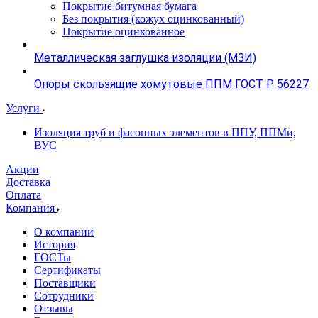
Покрытие битумная бумага
Без покрытия (кожух оцинкованный)
Покрытие оцинкованное
Металлическая заглушка изоляции (МЗИ)
Опоры скользящие хомутовые ППМ ГОСТ Р 56227
Услуги
Изоляция труб и фасонных элементов в ППУ, ППМи,
ВУС
Акции
Доставка
Оплата
Компания
О компании
История
ГОСТы
Сертификаты
Поставщики
Сотрудники
Отзывы