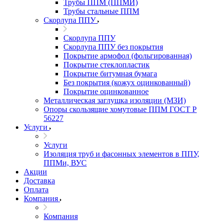
Трубы ППМ (ППМИ)
Трубы стальные ППМ
Скорлупа ППУ
Скорлупа ППУ
Скорлупа ППУ без покрытия
Покрытие армофол (фольгированная)
Покрытие стеклопластик
Покрытие битумная бумага
Без покрытия (кожух оцинкованный)
Покрытие оцинкованное
Металлическая заглушка изоляции (МЗИ)
Опоры скользящие хомутовые ППМ ГОСТ Р
56227
Услуги
Услуги
Изоляция труб и фасонных элементов в ППУ,
ППМи, ВУС
Акции
Доставка
Оплата
Компания
Компания