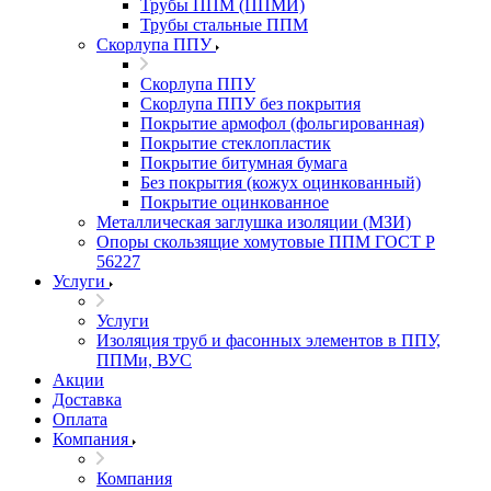
Трубы ППМ (ППМИ)
Трубы стальные ППМ
Скорлупа ППУ
Скорлупа ППУ
Скорлупа ППУ без покрытия
Покрытие армофол (фольгированная)
Покрытие стеклопластик
Покрытие битумная бумага
Без покрытия (кожух оцинкованный)
Покрытие оцинкованное
Металлическая заглушка изоляции (МЗИ)
Опоры скользящие хомутовые ППМ ГОСТ Р
56227
Услуги
Услуги
Изоляция труб и фасонных элементов в ППУ,
ППМи, ВУС
Акции
Доставка
Оплата
Компания
Компания