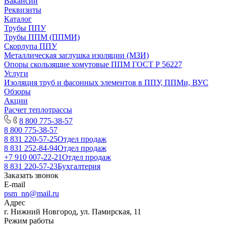
Вакансии
Реквизиты
Каталог
Трубы ППУ
Трубы ППМ (ППМИ)
Скорлупа ППУ
Металлическая заглушка изоляции (МЗИ)
Опоры скользящие хомутовые ППМ ГОСТ Р 56227
Услуги
Изоляция труб и фасонных элементов в ППУ, ППМи, ВУС
Обзоры
Акции
Расчет теплотрассы
8 800 775-38-57
8 800 775-38-57
8 831 220-57-25
Отдел продаж
8 831 252-84-94
Отдел продаж
+7 910 007-22-21
Отдел продаж
8 831 220-57-23
Бухгалтерия
Заказать звонок
E-mail
psm_nn@mail.ru
Адрес
г. Нижний Новгород, ул. Памирская, 11
Режим работы