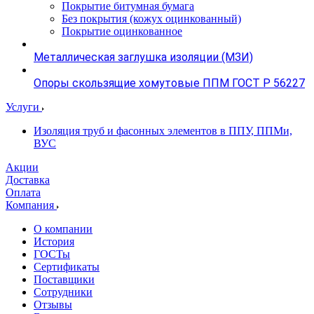
Покрытие битумная бумага
Без покрытия (кожух оцинкованный)
Покрытие оцинкованное
Металлическая заглушка изоляции (МЗИ)
Опоры скользящие хомутовые ППМ ГОСТ Р 56227
Услуги
Изоляция труб и фасонных элементов в ППУ, ППМи,
ВУС
Акции
Доставка
Оплата
Компания
О компании
История
ГОСТы
Сертификаты
Поставщики
Сотрудники
Отзывы