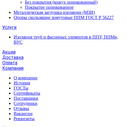
Без покрытия (кожух оцинкованный)
Покрытие оцинкованное
Металлическая заглушка изоляции (МЗИ)
Опоры скользящие хомутовые ППМ ГОСТ Р 56227
Услуги
Изоляция труб и фасонных элементов в ППУ, ППМи,
ВУС
Акции
Доставка
Оплата
Компания
О компании
История
ГОСТы
Сертификаты
Поставщики
Сотрудники
Отзывы
Вакансии
Реквизиты