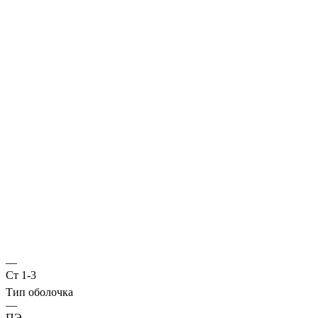
Характеристики
ГОСТ несущей трубы
?
Основная труба
—
10705
Диаметр трубы, мм
—
720
Стенка трубы, мм
—
11
Марка стали
—
Ст 1-3
Тип оболочка
—
ПЭ