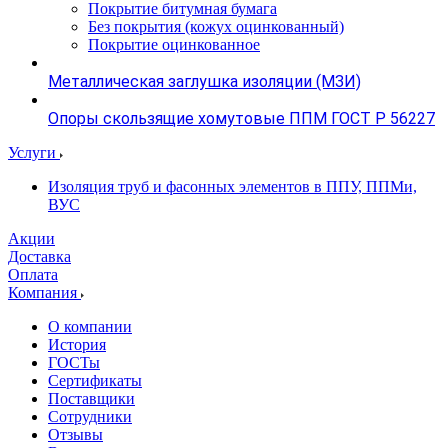
Покрытие битумная бумага
Без покрытия (кожух оцинкованный)
Покрытие оцинкованное
Металлическая заглушка изоляции (МЗИ)
Опоры скользящие хомутовые ППМ ГОСТ Р 56227
Услуги
Изоляция труб и фасонных элементов в ППУ, ППМи,
ВУС
Акции
Доставка
Оплата
Компания
О компании
История
ГОСТы
Сертификаты
Поставщики
Сотрудники
Отзывы