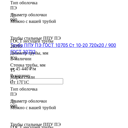
Тип оболочка
ПЭ
Диаметр оболочки
900
Можно с вашей трубой
Трубы стальные ППУ ПЭ
ГОСТ несущей трубы
Труба ППУ ПЭ ГОСТ 10705 Ст 10-20 720x20 / 900
20295
ГОСТ 30732
Диаметр трубы, мм
720
В наличии
Стенка трубы, мм
от 45 440 ₽/м
15
В корзину
Марка стали
Ст 17Г1С
Тип оболочка
ПЭ
Диаметр оболочки
900
Можно с вашей трубой
Трубы стальные ППУ ПЭ
ГОСТ несущей трубы