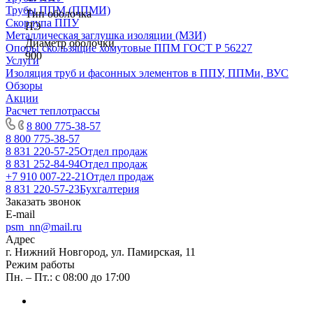
Трубы ППМ (ППМИ)
Тип оболочка
Скорлупа ППУ
ПЭ
Металлическая заглушка изоляции (МЗИ)
Диаметр оболочки
Опоры скользящие хомутовые ППМ ГОСТ Р 56227
900
Услуги
Изоляция труб и фасонных элементов в ППУ, ППМи, ВУС
Обзоры
Акции
Расчет теплотрассы
8 800 775-38-57
8 800 775-38-57
8 831 220-57-25
Отдел продаж
8 831 252-84-94
Отдел продаж
+7 910 007-22-21
Отдел продаж
8 831 220-57-23
Бухгалтерия
Заказать звонок
E-mail
psm_nn@mail.ru
Адрес
г. Нижний Новгород, ул. Памирская, 11
Режим работы
Пн. – Пт.: с 08:00 до 17:00