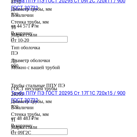
Труба ППУ ПЭ ГОСТ 20295 Ст 09Г2С 720x11 / 900
8732
ГОСТ 30732
Диаметр трубы, мм
720
В наличии
Стенка трубы, мм
от 44 571 ₽/м
10
В корзину
Марка стали
Ст 10-20
Тип оболочка
ПЭ
Диаметр оболочки
900
Можно с вашей трубой
Трубы стальные ППУ ПЭ
ГОСТ несущей трубы
Труба ППУ ПЭ ГОСТ 20295 Ст 17Г1С 720x15 / 900
20295
ГОСТ 30732
Диаметр трубы, мм
720
В наличии
Стенка трубы, мм
от 48 483 ₽/м
11
В корзину
Марка стали
Ст 09Г2С