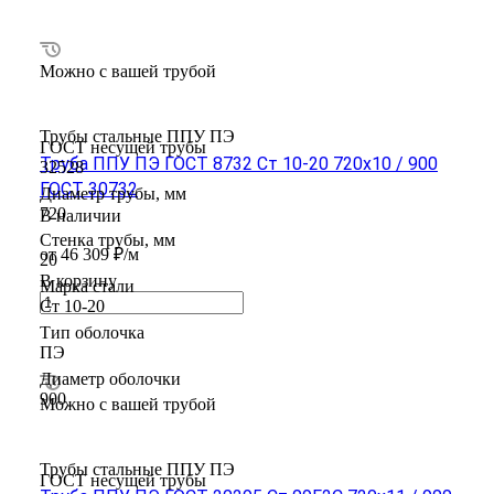
Можно с вашей трубой
Трубы стальные ППУ ПЭ
ГОСТ несущей трубы
Труба ППУ ПЭ ГОСТ 8732 Ст 10-20 720x10 / 900
32528
ГОСТ 30732
Диаметр трубы, мм
720
В наличии
Стенка трубы, мм
от 46 309 ₽/м
20
В корзину
Марка стали
Ст 10-20
Тип оболочка
ПЭ
Диаметр оболочки
900
Можно с вашей трубой
Трубы стальные ППУ ПЭ
ГОСТ несущей трубы