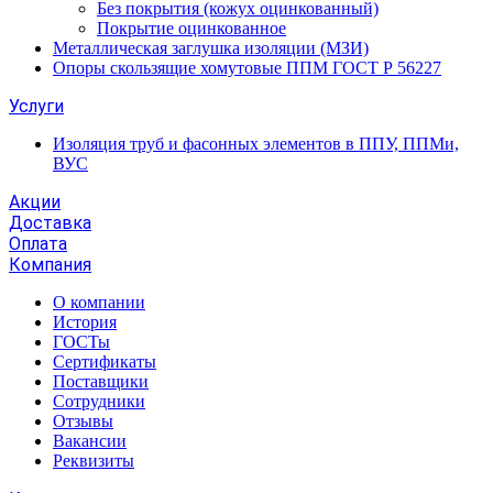
Без покрытия (кожух оцинкованный)
Покрытие оцинкованное
Металлическая заглушка изоляции (МЗИ)
Опоры скользящие хомутовые ППМ ГОСТ Р 56227
Услуги
Изоляция труб и фасонных элементов в ППУ, ППМи,
ВУС
Акции
Доставка
Оплата
Компания
О компании
История
ГОСТы
Сертификаты
Поставщики
Сотрудники
Отзывы
Вакансии
Реквизиты