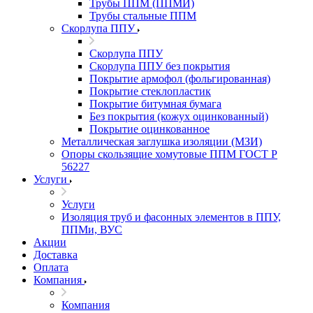
Трубы ППМ (ППМИ)
Трубы стальные ППМ
Скорлупа ППУ
Скорлупа ППУ
Скорлупа ППУ без покрытия
Покрытие армофол (фольгированная)
Покрытие стеклопластик
Покрытие битумная бумага
Без покрытия (кожух оцинкованный)
Покрытие оцинкованное
Металлическая заглушка изоляции (МЗИ)
Опоры скользящие хомутовые ППМ ГОСТ Р
56227
Услуги
Услуги
Изоляция труб и фасонных элементов в ППУ,
ППМи, ВУС
Акции
Доставка
Оплата
Компания
Компания