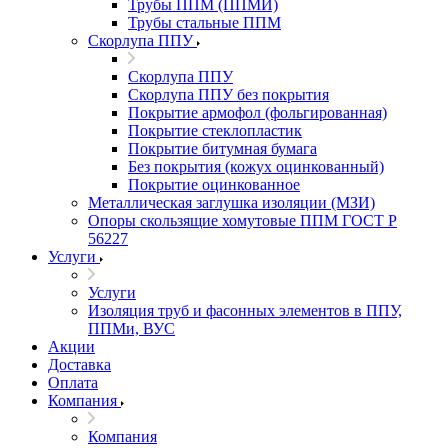
Трубы ППМ (ППМИ)
Трубы стальные ППМ
Скорлупа ППУ
Скорлупа ППУ
Скорлупа ППУ без покрытия
Покрытие армофол (фольгированная)
Покрытие стеклопластик
Покрытие битумная бумага
Без покрытия (кожух оцинкованный)
Покрытие оцинкованное
Металлическая заглушка изоляции (МЗИ)
Опоры скользящие хомутовые ППМ ГОСТ Р
56227
Услуги
Услуги
Изоляция труб и фасонных элементов в ППУ,
ППМи, ВУС
Акции
Доставка
Оплата
Компания
Компания