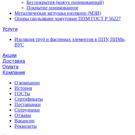
Без покрытия (кожух оцинкованный)
Покрытие оцинкованное
Металлическая заглушка изоляции (МЗИ)
Опоры скользящие хомутовые ППМ ГОСТ Р 56227
Услуги
Изоляция труб и фасонных элементов в ППУ, ППМи,
ВУС
Акции
Доставка
Оплата
Компания
О компании
История
ГОСТы
Сертификаты
Поставщики
Сотрудники
Отзывы
Вакансии
Реквизиты