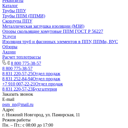
Реквизиты
Каталог
Трубы ППУ
Трубы ППМ (ППМИ)
Скорлупа ППУ
Металлическая заглушка изоляции (МЗИ)
Опоры скользящие хомутовые ППМ ГОСТ Р 56227
Услуги
Изоляция труб и фасонных элементов в ППУ, ППМи, ВУС
Обзоры
Акции
Расчет теплотрассы
8 800 775-38-57
8 800 775-38-57
8 831 220-57-25
Отдел продаж
8 831 252-84-94
Отдел продаж
+7 910 007-22-21
Отдел продаж
8 831 220-57-23
Бухгалтерия
Заказать звонок
E-mail
psm_nn@mail.ru
Адрес
г. Нижний Новгород, ул. Памирская, 11
Режим работы
Пн. – Пт.: с 08:00 до 17:00