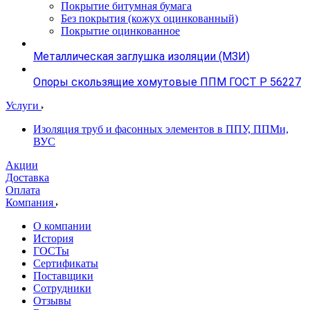
Покрытие битумная бумага
Без покрытия (кожух оцинкованный)
Покрытие оцинкованное
Металлическая заглушка изоляции (МЗИ)
Опоры скользящие хомутовые ППМ ГОСТ Р 56227
Услуги
Изоляция труб и фасонных элементов в ППУ, ППМи,
ВУС
Акции
Доставка
Оплата
Компания
О компании
История
ГОСТы
Сертификаты
Поставщики
Сотрудники
Отзывы