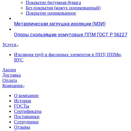
Покрытие битумная бумага
Без покрытия (кожух оцинкованный)
Покрытие оцинкованное
Металлическая заглушка изоляции (МЗИ)
Опоры скользящие хомутовые ППМ ГОСТ Р 56227
Услуги
Изоляция труб и фасонных элементов в ППУ, ППМи,
ВУС
Акции
Доставка
Оплата
Компания
О компании
История
ГОСТы
Сертификаты
Поставщики
Сотрудники
Отзывы