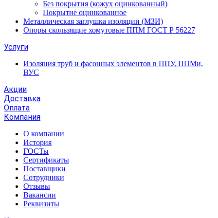
Без покрытия (кожух оцинкованный)
Покрытие оцинкованное
Металлическая заглушка изоляции (МЗИ)
Опоры скользящие хомутовые ППМ ГОСТ Р 56227
Услуги
Изоляция труб и фасонных элементов в ППУ, ППМи,
ВУС
Акции
Доставка
Оплата
Компания
О компании
История
ГОСТы
Сертификаты
Поставщики
Сотрудники
Отзывы
Вакансии
Реквизиты