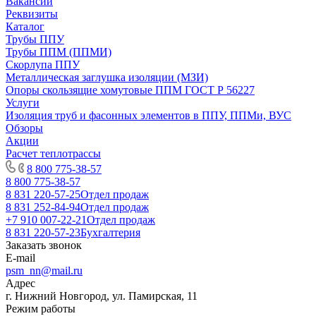
Вакансии
Реквизиты
Каталог
Трубы ППУ
Трубы ППМ (ППМИ)
Скорлупа ППУ
Металлическая заглушка изоляции (МЗИ)
Опоры скользящие хомутовые ППМ ГОСТ Р 56227
Услуги
Изоляция труб и фасонных элементов в ППУ, ППМи, ВУС
Обзоры
Акции
Расчет теплотрассы
8 800 775-38-57
8 800 775-38-57
8 831 220-57-25
Отдел продаж
8 831 252-84-94
Отдел продаж
+7 910 007-22-21
Отдел продаж
8 831 220-57-23
Бухгалтерия
Заказать звонок
E-mail
psm_nn@mail.ru
Адрес
г. Нижний Новгород, ул. Памирская, 11
Режим работы