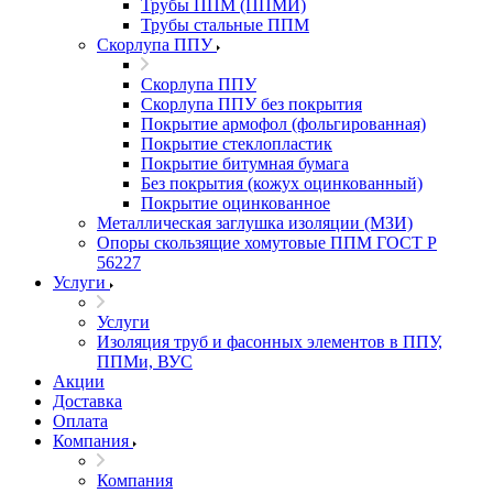
Трубы ППМ (ППМИ)
Трубы стальные ППМ
Скорлупа ППУ
Скорлупа ППУ
Скорлупа ППУ без покрытия
Покрытие армофол (фольгированная)
Покрытие стеклопластик
Покрытие битумная бумага
Без покрытия (кожух оцинкованный)
Покрытие оцинкованное
Металлическая заглушка изоляции (МЗИ)
Опоры скользящие хомутовые ППМ ГОСТ Р
56227
Услуги
Услуги
Изоляция труб и фасонных элементов в ППУ,
ППМи, ВУС
Акции
Доставка
Оплата
Компания
Компания