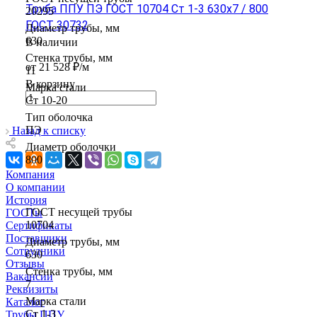
Труба ППУ ПЭ ГОСТ 10704 Ст 1-3 630x7 / 800
20295
ГОСТ 30732
Диаметр трубы, мм
630
В наличии
Стенка трубы, мм
от 21 528 ₽/м
11
В корзину
Марка стали
Ст 10-20
Тип оболочка
ПЭ
Назад к списку
Диаметр оболочки
800
Компания
О компании
История
ГОСТ несущей трубы
ГОСТы
10704
Сертификаты
Поставщики
Диаметр трубы, мм
Сотрудники
630
Отзывы
Стенка трубы, мм
Вакансии
7
Реквизиты
Марка стали
Каталог
Ст 1-3
Трубы ППУ