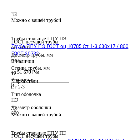
Можно с вашей трубой
Трубы стальные ППУ ПЭ
ГОСТ несущей трубы
Труба ППУ ПЭ ГОСТ оц 10705 Ст 1-3 630x17 / 800
оц 10705
ГОСТ 30732
Диаметр трубы, мм
630
В наличии
Стенка трубы, мм
от 51 670 ₽/м
12
В корзину
Марка стали
Ст 2-3
Тип оболочка
ПЭ
Диаметр оболочки
800
Можно с вашей трубой
Трубы стальные ППУ ПЭ
ГОСТ несущей трубы