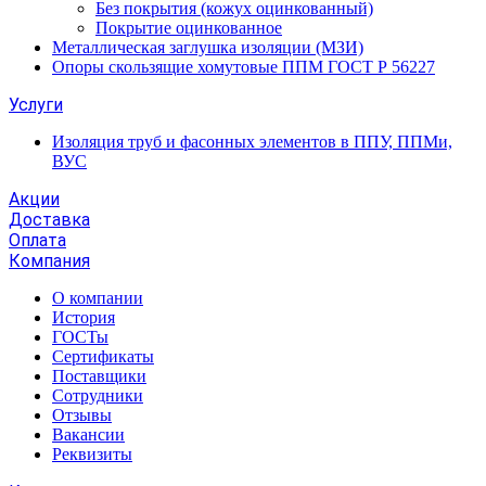
Без покрытия (кожух оцинкованный)
Покрытие оцинкованное
Металлическая заглушка изоляции (МЗИ)
Опоры скользящие хомутовые ППМ ГОСТ Р 56227
Услуги
Изоляция труб и фасонных элементов в ППУ, ППМи,
ВУС
Акции
Доставка
Оплата
Компания
О компании
История
ГОСТы
Сертификаты
Поставщики
Сотрудники
Отзывы
Вакансии
Реквизиты