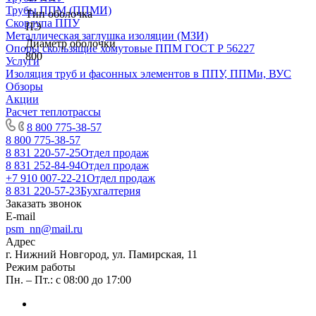
Трубы ППМ (ППМИ)
Тип оболочка
Скорлупа ППУ
ПЭ
Металлическая заглушка изоляции (МЗИ)
Диаметр оболочки
Опоры скользящие хомутовые ППМ ГОСТ Р 56227
800
Услуги
Изоляция труб и фасонных элементов в ППУ, ППМи, ВУС
Обзоры
Акции
Расчет теплотрассы
8 800 775-38-57
8 800 775-38-57
8 831 220-57-25
Отдел продаж
8 831 252-84-94
Отдел продаж
+7 910 007-22-21
Отдел продаж
8 831 220-57-23
Бухгалтерия
Заказать звонок
E-mail
psm_nn@mail.ru
Адрес
г. Нижний Новгород, ул. Памирская, 11
Режим работы
Пн. – Пт.: с 08:00 до 17:00