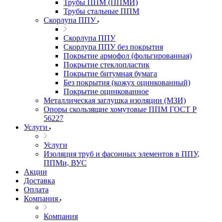
Трубы ППМ (ППМИ)
Трубы стальные ППМ
Скорлупа ППУ
Скорлупа ППУ
Скорлупа ППУ без покрытия
Покрытие армофол (фольгированная)
Покрытие стеклопластик
Покрытие битумная бумага
Без покрытия (кожух оцинкованный)
Покрытие оцинкованное
Металлическая заглушка изоляции (МЗИ)
Опоры скользящие хомутовые ППМ ГОСТ Р
56227
Услуги
Услуги
Изоляция труб и фасонных элементов в ППУ,
ППМи, ВУС
Акции
Доставка
Оплата
Компания
Компания