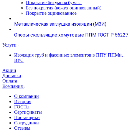
Покрытие битумная бумага
Без покрытия (кожух оцинкованный)
Покрытие оцинкованное
Металлическая заглушка изоляции (МЗИ)
Опоры скользящие хомутовые ППМ ГОСТ Р 56227
Услуги
Изоляция труб и фасонных элементов в ППУ, ППМи,
ВУС
Акции
Доставка
Оплата
Компания
О компании
История
ГОСТы
Сертификаты
Поставщики
Сотрудники
Отзывы