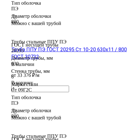
Тип оболочка
ПЭ
Диаметр оболочки
800
Можно с вашей трубой
Трубы стальные ППУ ПЭ
ГОСТ несущей трубы
Труба ППУ ПЭ ГОСТ 20295 Ст 10-20 630x11 / 800
20295
ГОСТ 30732
Диаметр трубы, мм
630
В наличии
Стенка трубы, мм
от 33 376 ₽/м
6
В корзину
Марка стали
Ст 09Г2С
Тип оболочка
ПЭ
Диаметр оболочки
800
Можно с вашей трубой
Трубы стальные ППУ ПЭ
ГОСТ несущей трубы