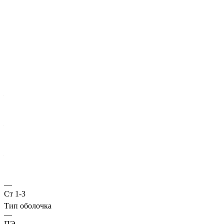
Характеристики
ГОСТ несущей трубы
?
Основная труба
—
10705
Диаметр трубы, мм
—
630
Стенка трубы, мм
—
17
Марка стали
—
Ст 1-3
Тип оболочка
—
ПЭ