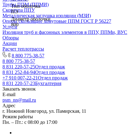
Трубы ППМ (ППМИ)
Тип оболочка
Скорлупа ППУ
ПЭ
Металлическая заглушка изоляции (МЗИ)
Диаметр оболочки
Опоры скользящие хомутовые ППМ ГОСТ Р 56227
800
Услуги
Изоляция труб и фасонных элементов в ППУ, ППМи, ВУС
Обзоры
Акции
Расчет теплотрассы
8 800 775-38-57
8 800 775-38-57
8 831 220-57-25
Отдел продаж
8 831 252-84-94
Отдел продаж
+7 910 007-22-21
Отдел продаж
8 831 220-57-23
Бухгалтерия
Заказать звонок
E-mail
psm_nn@mail.ru
Адрес
г. Нижний Новгород, ул. Памирская, 11
Режим работы
Пн. – Пт.: с 08:00 до 17:00