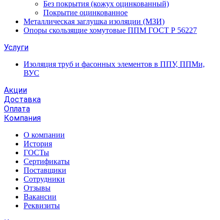
Без покрытия (кожух оцинкованный)
Покрытие оцинкованное
Металлическая заглушка изоляции (МЗИ)
Опоры скользящие хомутовые ППМ ГОСТ Р 56227
Услуги
Изоляция труб и фасонных элементов в ППУ, ППМи,
ВУС
Акции
Доставка
Оплата
Компания
О компании
История
ГОСТы
Сертификаты
Поставщики
Сотрудники
Отзывы
Вакансии
Реквизиты