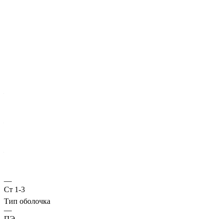
Характеристики
ГОСТ несущей трубы
?
Основная труба
—
10706
Диаметр трубы, мм
—
630
Стенка трубы, мм
—
15
Марка стали
—
Ст 1-3
Тип оболочка
—
ПЭ