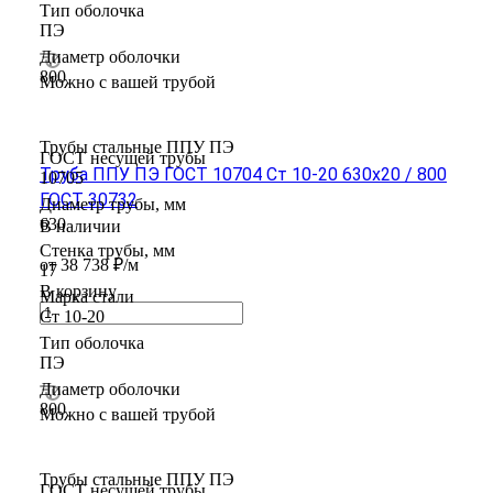
Тип оболочка
ПЭ
Диаметр оболочки
800
Можно с вашей трубой
Трубы стальные ППУ ПЭ
ГОСТ несущей трубы
Труба ППУ ПЭ ГОСТ 10704 Ст 10-20 630x20 / 800
10705
ГОСТ 30732
Диаметр трубы, мм
630
В наличии
Стенка трубы, мм
от 38 738 ₽/м
17
В корзину
Марка стали
Ст 10-20
Тип оболочка
ПЭ
Диаметр оболочки
800
Можно с вашей трубой
Трубы стальные ППУ ПЭ
ГОСТ несущей трубы