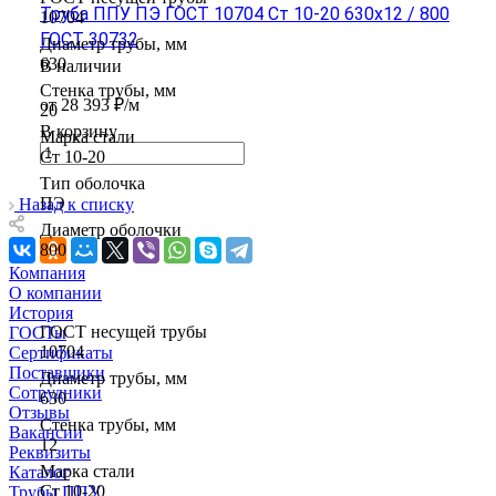
Труба ППУ ПЭ ГОСТ 10704 Ст 10-20 630x12 / 800
10704
ГОСТ 30732
Диаметр трубы, мм
630
В наличии
Стенка трубы, мм
от 28 393 ₽/м
20
В корзину
Марка стали
Ст 10-20
Тип оболочка
ПЭ
Назад к списку
Диаметр оболочки
800
Компания
О компании
История
ГОСТ несущей трубы
ГОСТы
10704
Сертификаты
Поставщики
Диаметр трубы, мм
Сотрудники
630
Отзывы
Стенка трубы, мм
Вакансии
12
Реквизиты
Марка стали
Каталог
Ст 10-20
Трубы ППУ