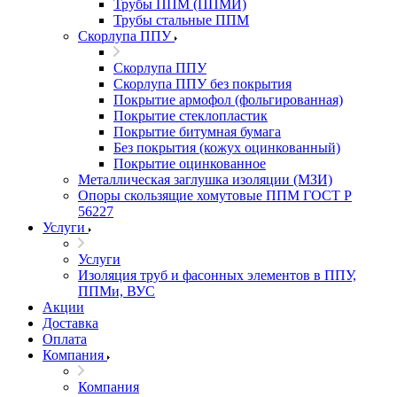
Трубы ППМ (ППМИ)
Трубы стальные ППМ
Скорлупа ППУ
Скорлупа ППУ
Скорлупа ППУ без покрытия
Покрытие армофол (фольгированная)
Покрытие стеклопластик
Покрытие битумная бумага
Без покрытия (кожух оцинкованный)
Покрытие оцинкованное
Металлическая заглушка изоляции (МЗИ)
Опоры скользящие хомутовые ППМ ГОСТ Р
56227
Услуги
Услуги
Изоляция труб и фасонных элементов в ППУ,
ППМи, ВУС
Акции
Доставка
Оплата
Компания
Компания