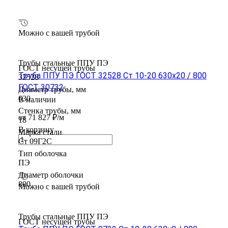
Можно с вашей трубой
Трубы стальные ППУ ПЭ
ГОСТ несущей трубы
Труба ППУ ПЭ ГОСТ 32528 Ст 10-20 630x20 / 800
32528
ГОСТ 30732
Диаметр трубы, мм
630
В наличии
Стенка трубы, мм
от 71 827 ₽/м
18
В корзину
Марка стали
Ст 09Г2С
Тип оболочка
ПЭ
Диаметр оболочки
800
Можно с вашей трубой
Трубы стальные ППУ ПЭ
ГОСТ несущей трубы