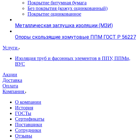
Покрытие битумная бумага
Без покрытия (кожух оцинкованный)
Покрытие оцинкованное
Металлическая заглушка изоляции (МЗИ)
Опоры скользящие хомутовые ППМ ГОСТ Р 56227
Услуги
Изоляция труб и фасонных элементов в ППУ, ППМи,
ВУС
Акции
Доставка
Оплата
Компания
О компании
История
ГОСТы
Сертификаты
Поставщики
Сотрудники
Отзывы