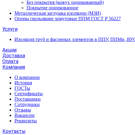
Без покрытия (кожух оцинкованный)
Покрытие оцинкованное
Металлическая заглушка изоляции (МЗИ)
Опоры скользящие хомутовые ППМ ГОСТ Р 56227
Услуги
Изоляция труб и фасонных элементов в ППУ, ППМи, ВУ
Акции
Доставка
Оплата
Компания
О компании
История
ГОСТы
Сертификаты
Поставщики
Сотрудники
Отзывы
Вакансии
Реквизиты
Контакты