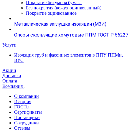
Покрытие битумная бумага
Без покрытия (кожух оцинкованный)
Покрытие оцинкованное
Металлическая заглушка изоляции (МЗИ)
Опоры скользящие хомутовые ППМ ГОСТ Р 56227
Услуги
Изоляция труб и фасонных элементов в ППУ, ППМи,
ВУС
Акции
Доставка
Оплата
Компания
О компании
История
ГОСТы
Сертификаты
Поставщики
Сотрудники
Отзывы