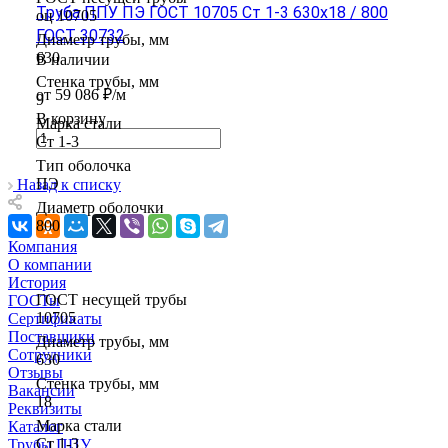
Труба ППУ ПЭ ГОСТ 10705 Ст 1-3 630x18 / 800
оц 10705
ГОСТ 30732
Диаметр трубы, мм
630
В наличии
Стенка трубы, мм
от 59 086 ₽/м
9
В корзину
Марка стали
Ст 1-3
Тип оболочка
ПЭ
Назад к списку
Диаметр оболочки
800
Компания
О компании
История
ГОСТ несущей трубы
ГОСТы
10705
Сертификаты
Поставщики
Диаметр трубы, мм
Сотрудники
630
Отзывы
Стенка трубы, мм
Вакансии
18
Реквизиты
Марка стали
Каталог
Ст 1-3
Трубы ППУ