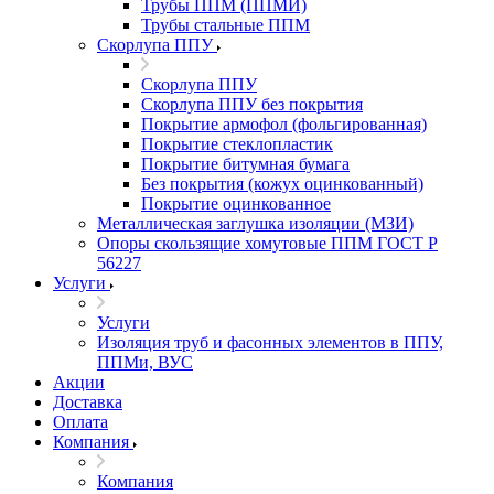
Трубы ППМ (ППМИ)
Трубы стальные ППМ
Скорлупа ППУ
Скорлупа ППУ
Скорлупа ППУ без покрытия
Покрытие армофол (фольгированная)
Покрытие стеклопластик
Покрытие битумная бумага
Без покрытия (кожух оцинкованный)
Покрытие оцинкованное
Металлическая заглушка изоляции (МЗИ)
Опоры скользящие хомутовые ППМ ГОСТ Р
56227
Услуги
Услуги
Изоляция труб и фасонных элементов в ППУ,
ППМи, ВУС
Акции
Доставка
Оплата
Компания
Компания