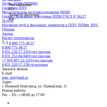
Трубы ППМ (ППМИ)
Тип оболочка
Скорлупа ППУ
ПЭ
Металлическая заглушка изоляции (МЗИ)
Диаметр оболочки
Опоры скользящие хомутовые ППМ ГОСТ Р 56227
800
Услуги
Изоляция труб и фасонных элементов в ППУ, ППМи, ВУС
Обзоры
Акции
Расчет теплотрассы
8 800 775-38-57
8 800 775-38-57
8 831 220-57-25
Отдел продаж
8 831 252-84-94
Отдел продаж
+7 910 007-22-21
Отдел продаж
8 831 220-57-23
Бухгалтерия
Заказать звонок
E-mail
psm_nn@mail.ru
Адрес
г. Нижний Новгород, ул. Памирская, 11
Режим работы
Пн. – Пт.: с 08:00 до 17:00