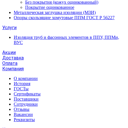
Без покрытия (кожух оцинкованный)
Покрытие оцинкованное
Металлическая заглушка изоляции (МЗИ)
Опоры скользящие хомутовые ППМ ГОСТ Р 56227
Услуги
Изоляция труб и фасонных элементов в ППУ, ППМи,
ВУС
Акции
Доставка
Оплата
Компания
О компании
История
ГОСТы
Сертификаты
Поставщики
Сотрудники
Отзывы
Вакансии
Реквизиты