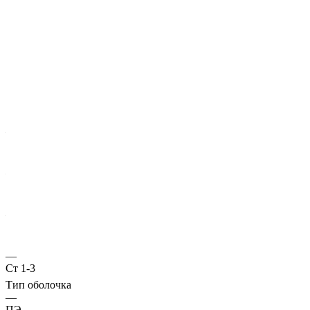
Характеристики
ГОСТ несущей трубы
?
Основная труба
—
10704
Диаметр трубы, мм
—
630
Стенка трубы, мм
—
13
Марка стали
—
Ст 1-3
Тип оболочка
—
ПЭ