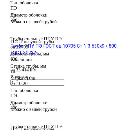
Тип оболочка
ПЭ
Диаметр оболочки
800
Можно с вашей трубой
Трубы стальные ППУ ПЭ
ГОСТ несущей трубы
Труба ППУ ПЭ ГОСТ оц 10705 Ст 1-3 630x9 / 800
оц 10705
ГОСТ 30732
Диаметр трубы, мм
630
В наличии
Стенка трубы, мм
от 33 414 ₽/м
18
В корзину
Марка стали
Ст 10-20
Тип оболочка
ПЭ
Диаметр оболочки
800
Можно с вашей трубой
Трубы стальные ППУ ПЭ
ГОСТ несущей трубы