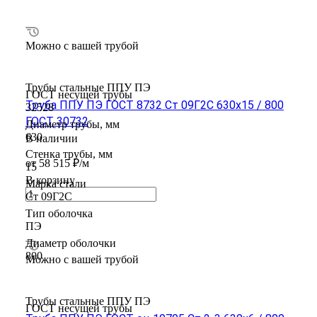
Можно с вашей трубой
Трубы стальные ППУ ПЭ
ГОСТ несущей трубы
Труба ППУ ПЭ ГОСТ 8732 Ст 09Г2С 630x15 / 800
32528
ГОСТ 30732
Диаметр трубы, мм
630
В наличии
Стенка трубы, мм
от 58 515 ₽/м
15
В корзину
Марка стали
Ст 09Г2С
Тип оболочка
ПЭ
Диаметр оболочки
800
Можно с вашей трубой
Трубы стальные ППУ ПЭ
ГОСТ несущей трубы