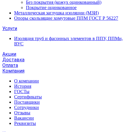
Без покрытия (кожух оцинкованный)
Покрытие оцинкованное
Металлическая заглушка изоляции (МЗИ)
Опоры скользящие хомутовые ППМ ГОСТ Р 56227
Услуги
Изоляция труб и фасонных элементов в ППУ, ППМи,
ВУС
Акции
Доставка
Оплата
Компания
О компании
История
ГОСТы
Сертификаты
Поставщики
Сотрудники
Отзывы
Вакансии
Реквизиты