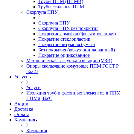
Трубы ППМ (ППМИ)
Трубы стальные ППМ
Скорлупа ППУ
Скорлупа ППУ
Скорлупа ППУ без покрытия
Покрытие армофол (фольгированная)
Покрытие стеклопластик
Покрытие битумная бумага
Без покрытия (кожух оцинкованный)
Покрытие оцинкованное
Металлическая заглушка изоляции (МЗИ)
Опоры скользящие хомутовые ППМ ГОСТ Р
56227
Услуги
Услуги
Изоляция труб и фасонных элементов в ППУ,
ППМи, ВУС
Акции
Доставка
Оплата
Компания
Компания