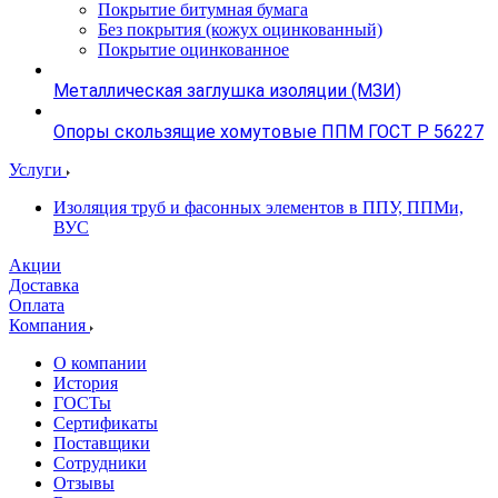
Покрытие битумная бумага
Без покрытия (кожух оцинкованный)
Покрытие оцинкованное
Металлическая заглушка изоляции (МЗИ)
Опоры скользящие хомутовые ППМ ГОСТ Р 56227
Услуги
Изоляция труб и фасонных элементов в ППУ, ППМи,
ВУС
Акции
Доставка
Оплата
Компания
О компании
История
ГОСТы
Сертификаты
Поставщики
Сотрудники
Отзывы