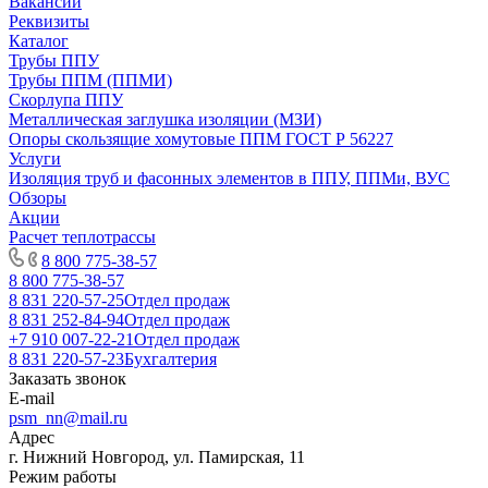
Вакансии
Реквизиты
Каталог
Трубы ППУ
Трубы ППМ (ППМИ)
Скорлупа ППУ
Металлическая заглушка изоляции (МЗИ)
Опоры скользящие хомутовые ППМ ГОСТ Р 56227
Услуги
Изоляция труб и фасонных элементов в ППУ, ППМи, ВУС
Обзоры
Акции
Расчет теплотрассы
8 800 775-38-57
8 800 775-38-57
8 831 220-57-25
Отдел продаж
8 831 252-84-94
Отдел продаж
+7 910 007-22-21
Отдел продаж
8 831 220-57-23
Бухгалтерия
Заказать звонок
E-mail
psm_nn@mail.ru
Адрес
г. Нижний Новгород, ул. Памирская, 11
Режим работы