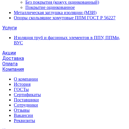
Без покрытия (кожух оцинкованный)
Покрытие оцинкованное
Металлическая заглушка изоляции (МЗИ)
Опоры скользящие хомутовые ППМ ГОСТ Р 56227
Услуги
Изоляция труб и фасонных элементов в ППУ, ППМи,
ВУС
Акции
Доставка
Оплата
Компания
О компании
История
ГОСТы
Сертификаты
Поставщики
Сотрудники
Отзывы
Вакансии
Реквизиты