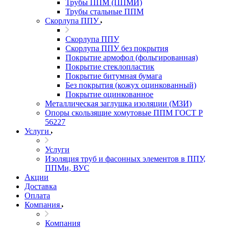
Трубы ППМ (ППМИ)
Трубы стальные ППМ
Скорлупа ППУ
Скорлупа ППУ
Скорлупа ППУ без покрытия
Покрытие армофол (фольгированная)
Покрытие стеклопластик
Покрытие битумная бумага
Без покрытия (кожух оцинкованный)
Покрытие оцинкованное
Металлическая заглушка изоляции (МЗИ)
Опоры скользящие хомутовые ППМ ГОСТ Р
56227
Услуги
Услуги
Изоляция труб и фасонных элементов в ППУ,
ППМи, ВУС
Акции
Доставка
Оплата
Компания
Компания