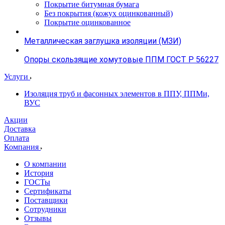
Покрытие битумная бумага
Без покрытия (кожух оцинкованный)
Покрытие оцинкованное
Металлическая заглушка изоляции (МЗИ)
Опоры скользящие хомутовые ППМ ГОСТ Р 56227
Услуги
Изоляция труб и фасонных элементов в ППУ, ППМи,
ВУС
Акции
Доставка
Оплата
Компания
О компании
История
ГОСТы
Сертификаты
Поставщики
Сотрудники
Отзывы