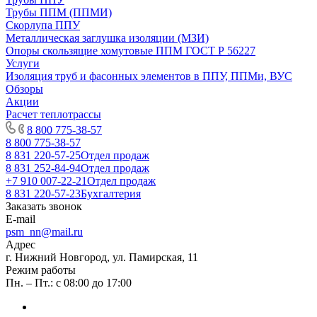
Трубы ППМ (ППМИ)
Скорлупа ППУ
Металлическая заглушка изоляции (МЗИ)
Опоры скользящие хомутовые ППМ ГОСТ Р 56227
Услуги
Изоляция труб и фасонных элементов в ППУ, ППМи, ВУС
Обзоры
Акции
Расчет теплотрассы
8 800 775-38-57
8 800 775-38-57
8 831 220-57-25
Отдел продаж
8 831 252-84-94
Отдел продаж
+7 910 007-22-21
Отдел продаж
8 831 220-57-23
Бухгалтерия
Заказать звонок
E-mail
psm_nn@mail.ru
Адрес
г. Нижний Новгород, ул. Памирская, 11
Режим работы
Пн. – Пт.: с 08:00 до 17:00