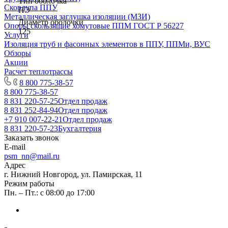
Тип оболочка
Скорлупа ППУ
ПЭ
Металлическая заглушка изоляции (МЗИ)
Диаметр оболочки
Опоры скользящие хомутовые ППМ ГОСТ Р 56227
125
Услуги
Изоляция труб и фасонных элементов в ППУ, ППМи, ВУС
Обзоры
Акции
Расчет теплотрассы
8 800 775-38-57
8 800 775-38-57
8 831 220-57-25
Отдел продаж
8 831 252-84-94
Отдел продаж
+7 910 007-22-21
Отдел продаж
8 831 220-57-23
Бухгалтерия
Заказать звонок
E-mail
psm_nn@mail.ru
Адрес
г. Нижний Новгород, ул. Памирская, 11
Режим работы
Пн. – Пт.: с 08:00 до 17:00