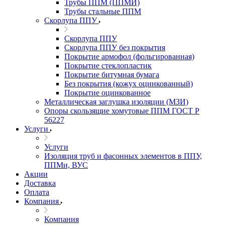
Трубы ППМ (ППМИ)
Трубы стальные ППМ
Скорлупа ППУ
Скорлупа ППУ
Скорлупа ППУ без покрытия
Покрытие армофол (фольгированная)
Покрытие стеклопластик
Покрытие битумная бумага
Без покрытия (кожух оцинкованный)
Покрытие оцинкованное
Металлическая заглушка изоляции (МЗИ)
Опоры скользящие хомутовые ППМ ГОСТ Р
56227
Услуги
Услуги
Изоляция труб и фасонных элементов в ППУ,
ППМи, ВУС
Акции
Доставка
Оплата
Компания
Компания