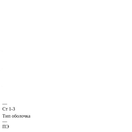
Характеристики
ГОСТ несущей трубы
?
Основная труба
—
10706
Диаметр трубы, мм
—
57
Стенка трубы, мм
—
3
Марка стали
—
Ст 1-3
Тип оболочка
—
ПЭ