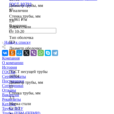
ГОСТ 30732
Диаметр трубы, мм
57
В наличии
Стенка трубы, мм
от 961 ₽/м
2,8
В корзину
Марка стали
Ст 10-20
Тип оболочка
ПЭ
Назад к списку
Диаметр оболочки
125
Компания
О компании
История
ГОСТ несущей трубы
ГОСТы
10704
Сертификаты
Поставщики
Диаметр трубы, мм
Сотрудники
57
Отзывы
Стенка трубы, мм
Вакансии
3,5
Реквизиты
Марка стали
Каталог
Ст 1-3
Трубы ППУ
Трубы ППМ (ППМИ)