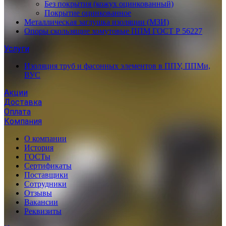
Без покрытия (кожух оцинкованный)
Покрытие оцинкованное
Металлическая заглушка изоляции (МЗИ)
Опоры скользящие хомутовые ППМ ГОСТ Р 56227
Услуги
Изоляция труб и фасонных элементов в ППУ, ППМи,
ВУС
Акции
Доставка
Оплата
Компания
О компании
История
ГОСТы
Сертификаты
Поставщики
Сотрудники
Отзывы
Вакансии
Реквизиты