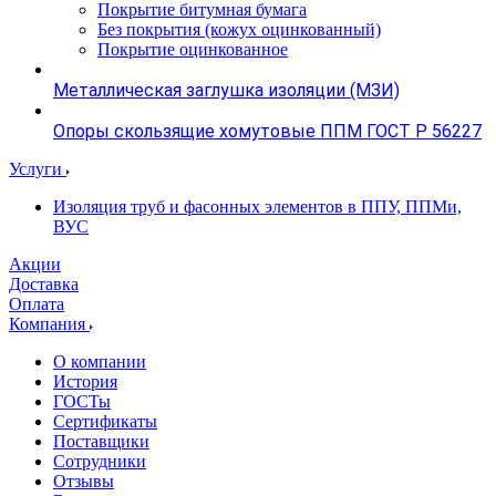
Покрытие битумная бумага
Без покрытия (кожух оцинкованный)
Покрытие оцинкованное
Металлическая заглушка изоляции (МЗИ)
Опоры скользящие хомутовые ППМ ГОСТ Р 56227
Услуги
Изоляция труб и фасонных элементов в ППУ, ППМи,
ВУС
Акции
Доставка
Оплата
Компания
О компании
История
ГОСТы
Сертификаты
Поставщики
Сотрудники
Отзывы