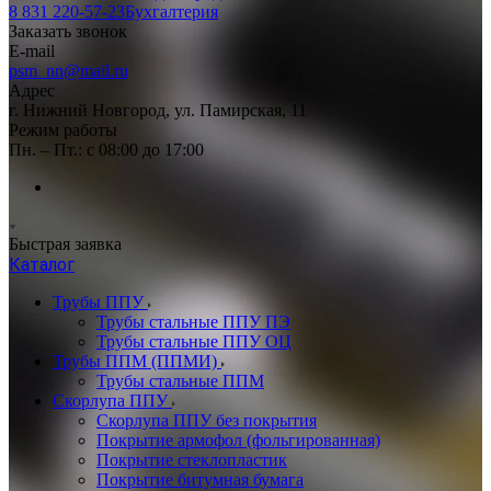
8 831 220-57-23
Бухгалтерия
Заказать звонок
E-mail
psm_nn@mail.ru
Адрес
г. Нижний Новгород, ул. Памирская, 11
Режим работы
Пн. – Пт.: с 08:00 до 17:00
Быстрая заявка
Каталог
Трубы ППУ
Трубы стальные ППУ ПЭ
Трубы стальные ППУ ОЦ
Трубы ППМ (ППМИ)
Трубы стальные ППМ
Скорлупа ППУ
Скорлупа ППУ без покрытия
Покрытие армофол (фольгированная)
Покрытие стеклопластик
Покрытие битумная бумага