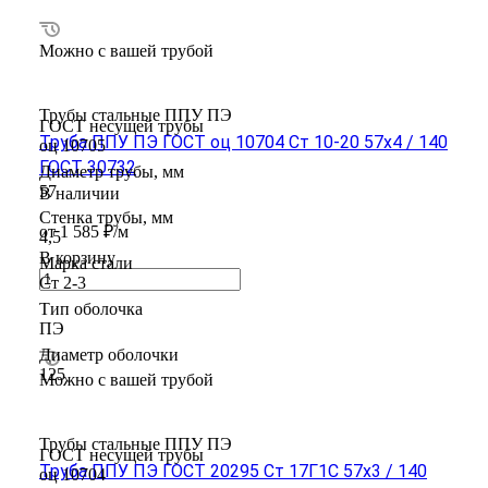
Можно с вашей трубой
Трубы стальные ППУ ПЭ
ГОСТ несущей трубы
Труба ППУ ПЭ ГОСТ оц 10704 Ст 10-20 57x4 / 140
оц 10705
ГОСТ 30732
Диаметр трубы, мм
57
В наличии
Стенка трубы, мм
от 1 585 ₽/м
4,5
В корзину
Марка стали
Ст 2-3
Тип оболочка
ПЭ
Диаметр оболочки
125
Можно с вашей трубой
Трубы стальные ППУ ПЭ
ГОСТ несущей трубы
Труба ППУ ПЭ ГОСТ 20295 Ст 17Г1С 57x3 / 140
оц 10704