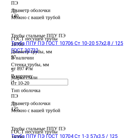
ПЭ
Диаметр оболочки
140
Можно с вашей трубой
Трубы стальные ППУ ПЭ
ГОСТ несущей трубы
Труба ППУ ПЭ ГОСТ 10706 Ст 10-20 57x2,8 / 125
10706
ГОСТ 30732
Диаметр трубы, мм
57
В наличии
Стенка трубы, мм
от 897 ₽/м
5
В корзину
Марка стали
Ст 10-20
Тип оболочка
ПЭ
Диаметр оболочки
125
Можно с вашей трубой
Трубы стальные ППУ ПЭ
ГОСТ несущей трубы
Труба ППУ ПЭ ГОСТ 10704 Ст 1-3 57x3,5 / 125
10706