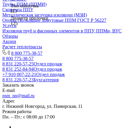
Трубы ППМ (ППМИ)
Тип оболочка
Скорлупа ППУ
ПЭ
Металлическая заглушка изоляции (МЗИ)
Диаметр оболочки
Опоры скользящие хомутовые ППМ ГОСТ Р 56227
125
Услуги
Изоляция труб и фасонных элементов в ППУ, ППМи, ВУС
Обзоры
Акции
Расчет теплотрассы
8 800 775-38-57
8 800 775-38-57
8 831 220-57-25
Отдел продаж
8 831 252-84-94
Отдел продаж
+7 910 007-22-21
Отдел продаж
8 831 220-57-23
Бухгалтерия
Заказать звонок
E-mail
psm_nn@mail.ru
Адрес
г. Нижний Новгород, ул. Памирская, 11
Режим работы
Пн. – Пт.: с 08:00 до 17:00