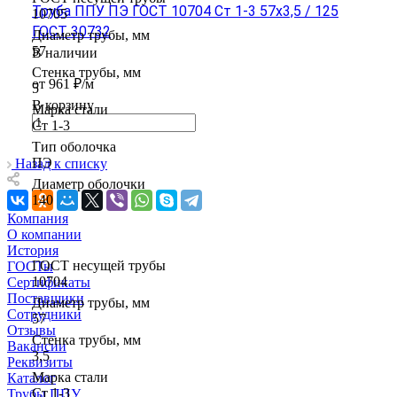
Труба ППУ ПЭ ГОСТ 10704 Ст 1-3 57x3,5 / 125
10705
ГОСТ 30732
Диаметр трубы, мм
57
В наличии
Стенка трубы, мм
от 961 ₽/м
5
В корзину
Марка стали
Ст 1-3
Тип оболочка
ПЭ
Назад к списку
Диаметр оболочки
140
Компания
О компании
История
ГОСТ несущей трубы
ГОСТы
10704
Сертификаты
Поставщики
Диаметр трубы, мм
Сотрудники
57
Отзывы
Стенка трубы, мм
Вакансии
3,5
Реквизиты
Марка стали
Каталог
Ст 1-3
Трубы ППУ