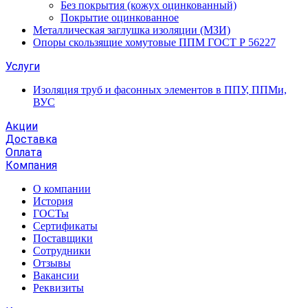
Без покрытия (кожух оцинкованный)
Покрытие оцинкованное
Металлическая заглушка изоляции (МЗИ)
Опоры скользящие хомутовые ППМ ГОСТ Р 56227
Услуги
Изоляция труб и фасонных элементов в ППУ, ППМи,
ВУС
Акции
Доставка
Оплата
Компания
О компании
История
ГОСТы
Сертификаты
Поставщики
Сотрудники
Отзывы
Вакансии
Реквизиты