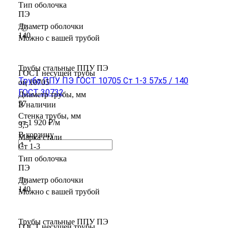
Тип оболочка
ПЭ
Диаметр оболочки
140
Можно с вашей трубой
Трубы стальные ППУ ПЭ
ГОСТ несущей трубы
Труба ППУ ПЭ ГОСТ 10705 Ст 1-3 57x5 / 140
оц 10705
ГОСТ 30732
Диаметр трубы, мм
57
В наличии
Стенка трубы, мм
от 1 920 ₽/м
3,5
В корзину
Марка стали
Ст 1-3
Тип оболочка
ПЭ
Диаметр оболочки
140
Можно с вашей трубой
Трубы стальные ППУ ПЭ
ГОСТ несущей трубы