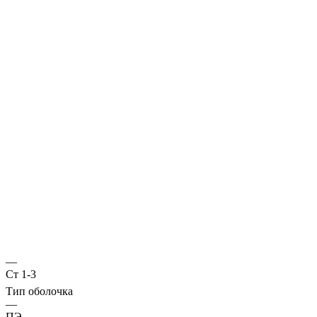
Характеристики
ГОСТ несущей трубы
?
Основная труба
—
10704
Диаметр трубы, мм
—
57
Стенка трубы, мм
—
2,8
Марка стали
—
Ст 1-3
Тип оболочка
—
ПЭ