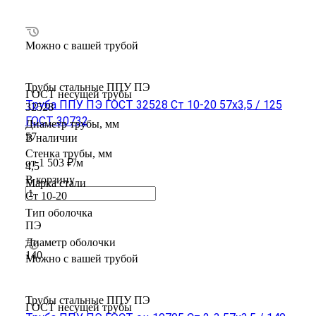
Можно с вашей трубой
Трубы стальные ППУ ПЭ
ГОСТ несущей трубы
Труба ППУ ПЭ ГОСТ 32528 Ст 10-20 57x3,5 / 125
32528
ГОСТ 30732
Диаметр трубы, мм
57
В наличии
Стенка трубы, мм
от 1 503 ₽/м
4,5
В корзину
Марка стали
Ст 10-20
Тип оболочка
ПЭ
Диаметр оболочки
140
Можно с вашей трубой
Трубы стальные ППУ ПЭ
ГОСТ несущей трубы