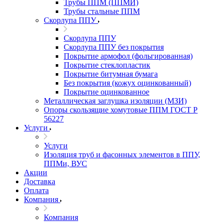
Трубы ППМ (ППМИ)
Трубы стальные ППМ
Скорлупа ППУ
Скорлупа ППУ
Скорлупа ППУ без покрытия
Покрытие армофол (фольгированная)
Покрытие стеклопластик
Покрытие битумная бумага
Без покрытия (кожух оцинкованный)
Покрытие оцинкованное
Металлическая заглушка изоляции (МЗИ)
Опоры скользящие хомутовые ППМ ГОСТ Р
56227
Услуги
Услуги
Изоляция труб и фасонных элементов в ППУ,
ППМи, ВУС
Акции
Доставка
Оплата
Компания
Компания