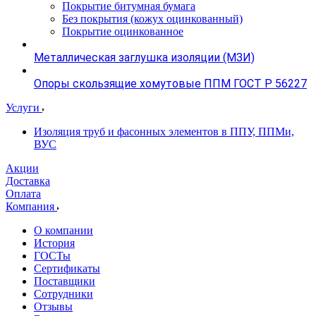
Покрытие битумная бумага
Без покрытия (кожух оцинкованный)
Покрытие оцинкованное
Металлическая заглушка изоляции (МЗИ)
Опоры скользящие хомутовые ППМ ГОСТ Р 56227
Услуги
Изоляция труб и фасонных элементов в ППУ, ППМи,
ВУС
Акции
Доставка
Оплата
Компания
О компании
История
ГОСТы
Сертификаты
Поставщики
Сотрудники
Отзывы