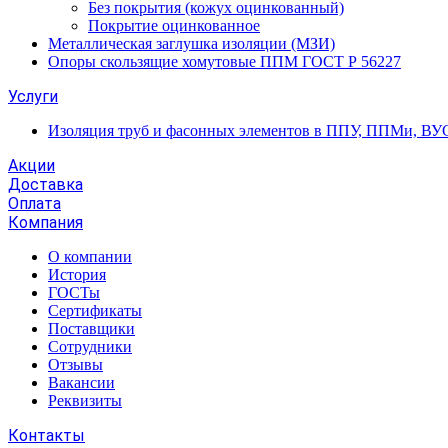
Без покрытия (кожух оцинкованный)
Покрытие оцинкованное
Металлическая заглушка изоляции (МЗИ)
Опоры скользящие хомутовые ППМ ГОСТ Р 56227
Услуги
Изоляция труб и фасонных элементов в ППУ, ППМи, ВУ
Акции
Доставка
Оплата
Компания
О компании
История
ГОСТы
Сертификаты
Поставщики
Сотрудники
Отзывы
Вакансии
Реквизиты
Контакты