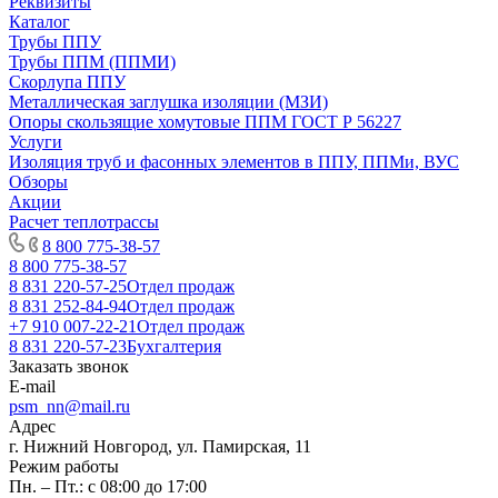
Реквизиты
Каталог
Трубы ППУ
Трубы ППМ (ППМИ)
Скорлупа ППУ
Металлическая заглушка изоляции (МЗИ)
Опоры скользящие хомутовые ППМ ГОСТ Р 56227
Услуги
Изоляция труб и фасонных элементов в ППУ, ППМи, ВУС
Обзоры
Акции
Расчет теплотрассы
8 800 775-38-57
8 800 775-38-57
8 831 220-57-25
Отдел продаж
8 831 252-84-94
Отдел продаж
+7 910 007-22-21
Отдел продаж
8 831 220-57-23
Бухгалтерия
Заказать звонок
E-mail
psm_nn@mail.ru
Адрес
г. Нижний Новгород, ул. Памирская, 11
Режим работы
Пн. – Пт.: с 08:00 до 17:00