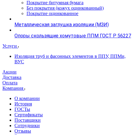
Покрытие битумная бумага
Без покрытия (кожух оцинкованный)
Покрытие оцинкованное
Металлическая заглушка изоляции (МЗИ)
Опоры скользящие хомутовые ППМ ГОСТ Р 56227
Услуги
Изоляция труб и фасонных элементов в ППУ, ППМи,
ВУС
Акции
Доставка
Оплата
Компания
О компании
История
ГОСТы
Сертификаты
Поставщики
Сотрудники
Отзывы