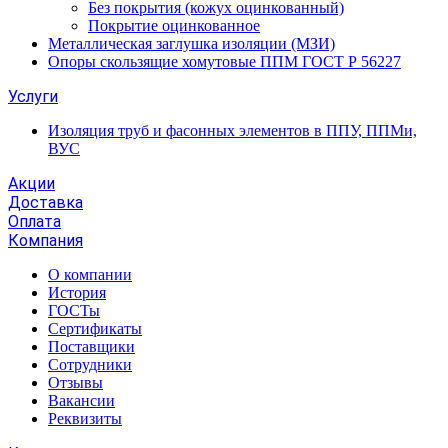
Без покрытия (кожух оцинкованный)
Покрытие оцинкованное
Металлическая заглушка изоляции (МЗИ)
Опоры скользящие хомутовые ППМ ГОСТ Р 56227
Услуги
Изоляция труб и фасонных элементов в ППУ, ППМи,
ВУС
Акции
Доставка
Оплата
Компания
О компании
История
ГОСТы
Сертификаты
Поставщики
Сотрудники
Отзывы
Вакансии
Реквизиты