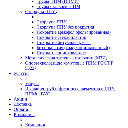
Трубы ППМ (ППМИ)
Трубы стальные ППМ
Скорлупа ППУ
Скорлупа ППУ
Скорлупа ППУ без покрытия
Покрытие армофол (фольгированная)
Покрытие стеклопластик
Покрытие битумная бумага
Без покрытия (кожух оцинкованный)
Покрытие оцинкованное
Металлическая заглушка изоляции (МЗИ)
Опоры скользящие хомутовые ППМ ГОСТ Р
56227
Услуги
Услуги
Изоляция труб и фасонных элементов в ППУ,
ППМи, ВУС
Акции
Доставка
Оплата
Компания
Компания