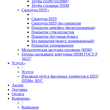
Трубы ППМ (ППМИ)
Трубы стальные ППМ
Скорлупа ППУ
Скорлупа ППУ
Скорлупа ППУ без покрытия
Покрытие армофол (фольгированная)
Покрытие стеклопластик
Покрытие битумная бумага
Без покрытия (кожух оцинкованный)
Покрытие оцинкованное
Металлическая заглушка изоляции (МЗИ)
Опоры скользящие хомутовые ППМ ГОСТ Р
56227
Услуги
Услуги
Изоляция труб и фасонных элементов в ППУ,
ППМи, ВУС
Акции
Доставка
Оплата
Компания
Компания