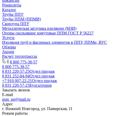
Вакансии
Реквизиты
Каталог
Трубы ППУ
Трубы ППМ (ППМИ)
Скорлупа ППУ
Металлическая заглушка изоляции (МЗИ)
Опоры скользящие хомутовые ППМ ГОСТ Р 56227
Услуги
Изоляция труб и фасонных элементов в ППУ, ППМи, ВУС
Обзоры
Акции
Расчет теплотрассы
8 800 775-38-57
8 800 775-38-57
8 831 220-57-25
Отдел продаж
8 831 252-84-94
Отдел продаж
+7 910 007-22-21
Отдел продаж
8 831 220-57-23
Бухгалтерия
Заказать звонок
E-mail
psm_nn@mail.ru
Адрес
г. Нижний Новгород, ул. Памирская, 11
Режим работы