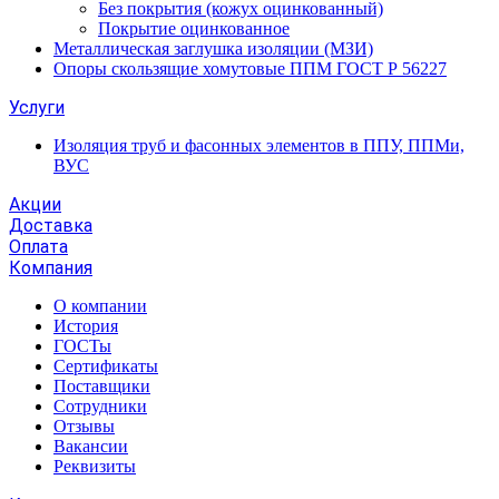
Без покрытия (кожух оцинкованный)
Покрытие оцинкованное
Металлическая заглушка изоляции (МЗИ)
Опоры скользящие хомутовые ППМ ГОСТ Р 56227
Услуги
Изоляция труб и фасонных элементов в ППУ, ППМи,
ВУС
Акции
Доставка
Оплата
Компания
О компании
История
ГОСТы
Сертификаты
Поставщики
Сотрудники
Отзывы
Вакансии
Реквизиты