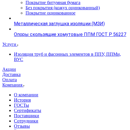
Покрытие битумная бумага
Без покрытия (кожух оцинкованный)
Покрытие оцинкованное
Металлическая заглушка изоляции (МЗИ)
Опоры скользящие хомутовые ППМ ГОСТ Р 56227
Услуги
Изоляция труб и фасонных элементов в ППУ, ППМи,
ВУС
Акции
Доставка
Оплата
Компания
О компании
История
ГОСТы
Сертификаты
Поставщики
Сотрудники
Отзывы