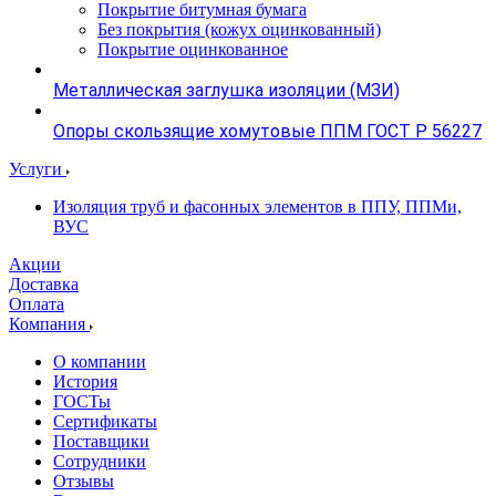
Покрытие битумная бумага
Без покрытия (кожух оцинкованный)
Покрытие оцинкованное
Металлическая заглушка изоляции (МЗИ)
Опоры скользящие хомутовые ППМ ГОСТ Р 56227
Услуги
Изоляция труб и фасонных элементов в ППУ, ППМи,
ВУС
Акции
Доставка
Оплата
Компания
О компании
История
ГОСТы
Сертификаты
Поставщики
Сотрудники
Отзывы