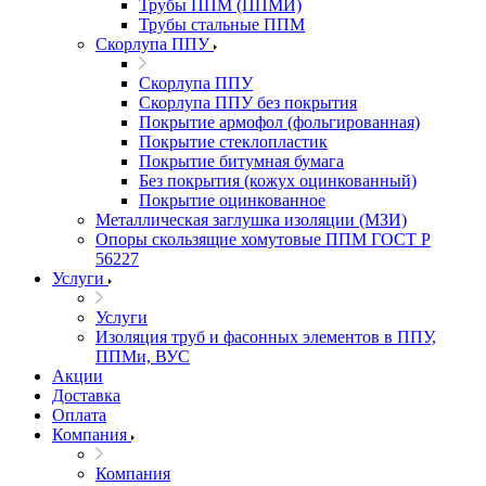
Трубы ППМ (ППМИ)
Трубы стальные ППМ
Скорлупа ППУ
Скорлупа ППУ
Скорлупа ППУ без покрытия
Покрытие армофол (фольгированная)
Покрытие стеклопластик
Покрытие битумная бумага
Без покрытия (кожух оцинкованный)
Покрытие оцинкованное
Металлическая заглушка изоляции (МЗИ)
Опоры скользящие хомутовые ППМ ГОСТ Р
56227
Услуги
Услуги
Изоляция труб и фасонных элементов в ППУ,
ППМи, ВУС
Акции
Доставка
Оплата
Компания
Компания