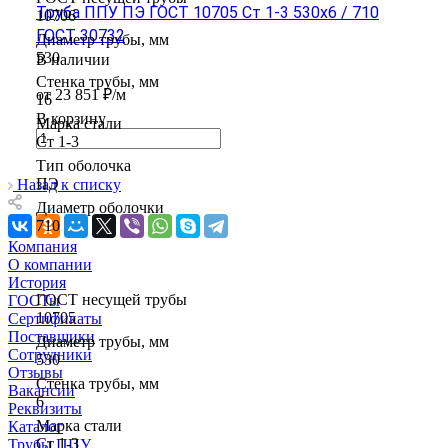
Труба ППУ ПЭ ГОСТ 10705 Ст 1-3 530x6 / 710
10706
ГОСТ 30732
Диаметр трубы, мм
530
В наличии
Стенка трубы, мм
от 23 851 ₽/м
16
В корзину
Марка стали
Ст 1-3
Тип оболочка
ПЭ
Назад к списку
Диаметр оболочки
710
Компания
О компании
История
ГОСТ несущей трубы
ГОСТы
10705
Сертификаты
Поставщики
Диаметр трубы, мм
Сотрудники
530
Отзывы
Стенка трубы, мм
Вакансии
6
Реквизиты
Марка стали
Каталог
Ст 1-3
Трубы ППУ