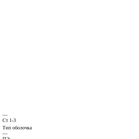
Характеристики
ГОСТ несущей трубы
?
Основная труба
—
10705
Диаметр трубы, мм
—
530
Стенка трубы, мм
—
11
Марка стали
—
Ст 1-3
Тип оболочка
—
ПЭ