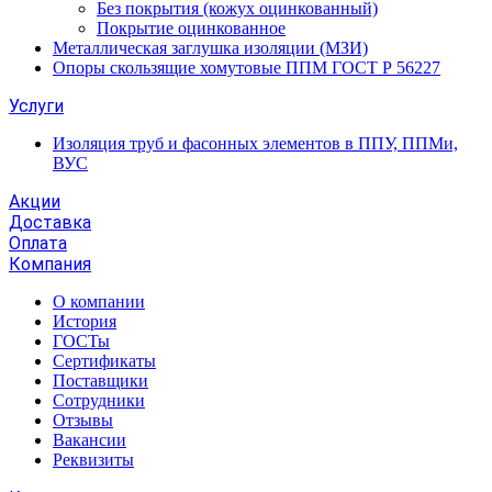
Без покрытия (кожух оцинкованный)
Покрытие оцинкованное
Металлическая заглушка изоляции (МЗИ)
Опоры скользящие хомутовые ППМ ГОСТ Р 56227
Услуги
Изоляция труб и фасонных элементов в ППУ, ППМи,
ВУС
Акции
Доставка
Оплата
Компания
О компании
История
ГОСТы
Сертификаты
Поставщики
Сотрудники
Отзывы
Вакансии
Реквизиты