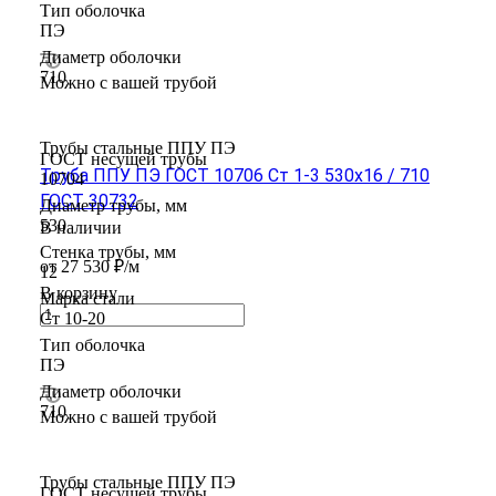
Тип оболочка
ПЭ
Диаметр оболочки
710
Можно с вашей трубой
Трубы стальные ППУ ПЭ
ГОСТ несущей трубы
Труба ППУ ПЭ ГОСТ 10706 Ст 1-3 530x16 / 710
10704
ГОСТ 30732
Диаметр трубы, мм
530
В наличии
Стенка трубы, мм
от 27 530 ₽/м
12
В корзину
Марка стали
Ст 10-20
Тип оболочка
ПЭ
Диаметр оболочки
710
Можно с вашей трубой
Трубы стальные ППУ ПЭ
ГОСТ несущей трубы