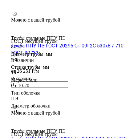
Можно с вашей трубой
Трубы стальные ППУ ПЭ
ГОСТ несущей трубы
Труба ППУ ПЭ ГОСТ 20295 Ст 09Г2С 530x8 / 710
8732
ГОСТ 30732
Диаметр трубы, мм
530
В наличии
Стенка трубы, мм
от 26 251 ₽/м
10
В корзину
Марка стали
Ст 10-20
Тип оболочка
ПЭ
Диаметр оболочки
710
Можно с вашей трубой
Трубы стальные ППУ ПЭ
ГОСТ несущей трубы