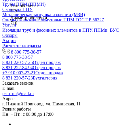
Трубы ППМ (ППМИ)
Тип оболочка
Скорлупа ППУ
ПЭ
Металлическая заглушка изоляции (МЗИ)
Диаметр оболочки
Опоры скользящие хомутовые ППМ ГОСТ Р 56227
710
Услуги
Изоляция труб и фасонных элементов в ППУ, ППМи, ВУС
Обзоры
Акции
Расчет теплотрассы
8 800 775-38-57
8 800 775-38-57
8 831 220-57-25
Отдел продаж
8 831 252-84-94
Отдел продаж
+7 910 007-22-21
Отдел продаж
8 831 220-57-23
Бухгалтерия
Заказать звонок
E-mail
psm_nn@mail.ru
Адрес
г. Нижний Новгород, ул. Памирская, 11
Режим работы
Пн. – Пт.: с 08:00 до 17:00