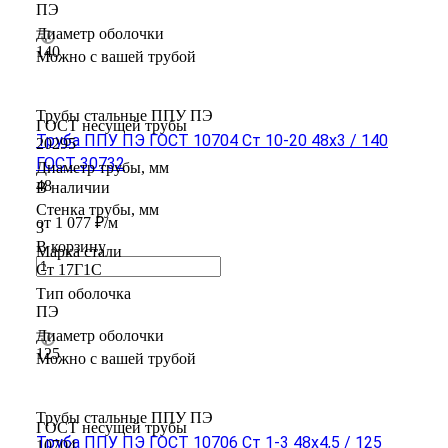
ПЭ
Диаметр оболочки
140
Можно с вашей трубой
Трубы стальные ППУ ПЭ
ГОСТ несущей трубы
Труба ППУ ПЭ ГОСТ 10704 Ст 10-20 48x3 / 140
20295
ГОСТ 30732
Диаметр трубы, мм
48
В наличии
Стенка трубы, мм
от 1 077 ₽/м
3
В корзину
Марка стали
Ст 17Г1С
Тип оболочка
ПЭ
Диаметр оболочки
125
Можно с вашей трубой
Трубы стальные ППУ ПЭ
ГОСТ несущей трубы
Труба ППУ ПЭ ГОСТ 10706 Ст 1-3 48x4,5 / 125
10704