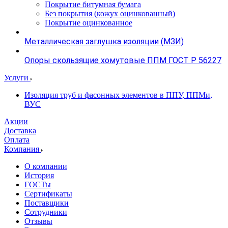
Покрытие битумная бумага
Без покрытия (кожух оцинкованный)
Покрытие оцинкованное
Металлическая заглушка изоляции (МЗИ)
Опоры скользящие хомутовые ППМ ГОСТ Р 56227
Услуги
Изоляция труб и фасонных элементов в ППУ, ППМи,
ВУС
Акции
Доставка
Оплата
Компания
О компании
История
ГОСТы
Сертификаты
Поставщики
Сотрудники
Отзывы