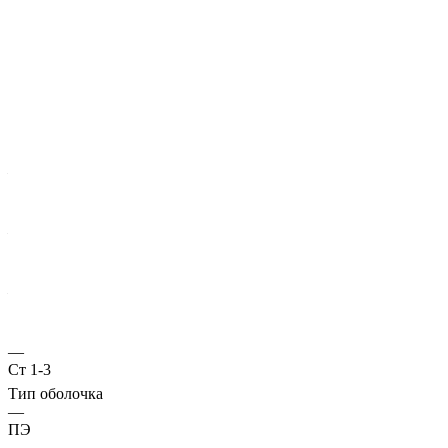
Характеристики
ГОСТ несущей трубы
?
Основная труба
—
10705
Диаметр трубы, мм
—
48
Стенка трубы, мм
—
4
Марка стали
—
Ст 1-3
Тип оболочка
—
ПЭ