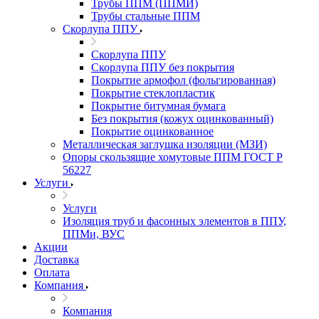
Трубы ППМ (ППМИ)
Трубы стальные ППМ
Скорлупа ППУ
Скорлупа ППУ
Скорлупа ППУ без покрытия
Покрытие армофол (фольгированная)
Покрытие стеклопластик
Покрытие битумная бумага
Без покрытия (кожух оцинкованный)
Покрытие оцинкованное
Металлическая заглушка изоляции (МЗИ)
Опоры скользящие хомутовые ППМ ГОСТ Р
56227
Услуги
Услуги
Изоляция труб и фасонных элементов в ППУ,
ППМи, ВУС
Акции
Доставка
Оплата
Компания
Компания