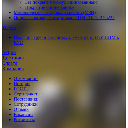
Без покрытия (кожух оцинкованный)
Покрытие оцинкованное
Металлическая заглушка изоляции (МЗИ)
Опоры скользящие хомутовые ППМ ГОСТ Р 56227
Услуги
Изоляция труб и фасонных элементов в ППУ, ППМи,
ВУС
Акции
Доставка
Оплата
Компания
О компании
История
ГОСТы
Сертификаты
Поставщики
Сотрудники
Отзывы
Вакансии
Реквизиты