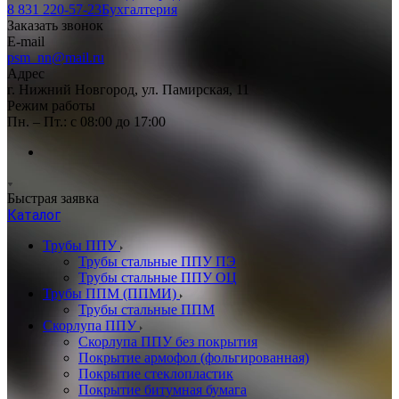
8 831 220-57-23
Бухгалтерия
Заказать звонок
E-mail
psm_nn@mail.ru
Адрес
г. Нижний Новгород, ул. Памирская, 11
Режим работы
Пн. – Пт.: с 08:00 до 17:00
Быстрая заявка
Каталог
Трубы ППУ
Трубы стальные ППУ ПЭ
Трубы стальные ППУ ОЦ
Трубы ППМ (ППМИ)
Трубы стальные ППМ
Скорлупа ППУ
Скорлупа ППУ без покрытия
Покрытие армофол (фольгированная)
Покрытие стеклопластик
Покрытие битумная бумага