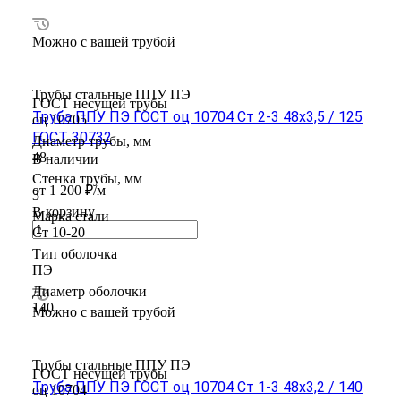
Можно с вашей трубой
Трубы стальные ППУ ПЭ
ГОСТ несущей трубы
Труба ППУ ПЭ ГОСТ оц 10704 Ст 2-3 48x3,5 / 125
оц 10705
ГОСТ 30732
Диаметр трубы, мм
48
В наличии
Стенка трубы, мм
от 1 200 ₽/м
3
В корзину
Марка стали
Ст 10-20
Тип оболочка
ПЭ
Диаметр оболочки
140
Можно с вашей трубой
Трубы стальные ППУ ПЭ
ГОСТ несущей трубы
Труба ППУ ПЭ ГОСТ оц 10704 Ст 1-3 48x3,2 / 140
оц 10704