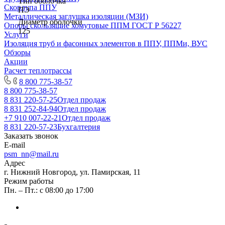
Тип оболочка
Скорлупа ППУ
ПЭ
Металлическая заглушка изоляции (МЗИ)
Диаметр оболочки
Опоры скользящие хомутовые ППМ ГОСТ Р 56227
125
Услуги
Изоляция труб и фасонных элементов в ППУ, ППМи, ВУС
Обзоры
Акции
Расчет теплотрассы
8 800 775-38-57
8 800 775-38-57
8 831 220-57-25
Отдел продаж
8 831 252-84-94
Отдел продаж
+7 910 007-22-21
Отдел продаж
8 831 220-57-23
Бухгалтерия
Заказать звонок
E-mail
psm_nn@mail.ru
Адрес
г. Нижний Новгород, ул. Памирская, 11
Режим работы
Пн. – Пт.: с 08:00 до 17:00