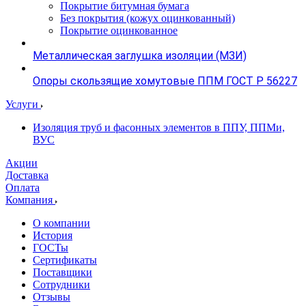
Покрытие битумная бумага
Без покрытия (кожух оцинкованный)
Покрытие оцинкованное
Металлическая заглушка изоляции (МЗИ)
Опоры скользящие хомутовые ППМ ГОСТ Р 56227
Услуги
Изоляция труб и фасонных элементов в ППУ, ППМи,
ВУС
Акции
Доставка
Оплата
Компания
О компании
История
ГОСТы
Сертификаты
Поставщики
Сотрудники
Отзывы