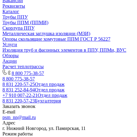
Вакансии
Реквизиты
Каталог
Трубы ППУ
Трубы ППМ (ППМИ)
Скорлупа ППУ
Металлическая заглушка изоляции (МЗИ)
Опоры скользящие хомутовые ППМ ГОСТ Р 56227
Услуги
Изоляция труб и фасонных элементов в ППУ, ППМи, ВУС
Обзоры
Акции
Расчет теплотрассы
8 800 775-38-57
8 800 775-38-57
8 831 220-57-25
Отдел продаж
8 831 252-84-94
Отдел продаж
+7 910 007-22-21
Отдел продаж
8 831 220-57-23
Бухгалтерия
Заказать звонок
E-mail
psm_nn@mail.ru
Адрес
г. Нижний Новгород, ул. Памирская, 11
Режим работы