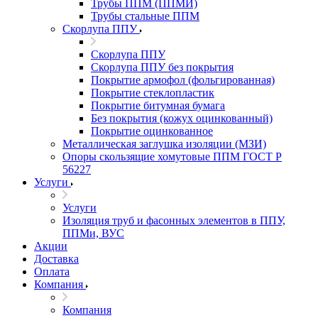
Трубы ППМ (ППМИ)
Трубы стальные ППМ
Скорлупа ППУ
Скорлупа ППУ
Скорлупа ППУ без покрытия
Покрытие армофол (фольгированная)
Покрытие стеклопластик
Покрытие битумная бумага
Без покрытия (кожух оцинкованный)
Покрытие оцинкованное
Металлическая заглушка изоляции (МЗИ)
Опоры скользящие хомутовые ППМ ГОСТ Р
56227
Услуги
Услуги
Изоляция труб и фасонных элементов в ППУ,
ППМи, ВУС
Акции
Доставка
Оплата
Компания
Компания