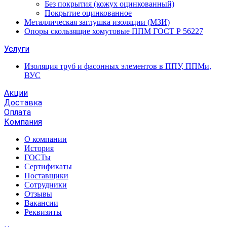
Без покрытия (кожух оцинкованный)
Покрытие оцинкованное
Металлическая заглушка изоляции (МЗИ)
Опоры скользящие хомутовые ППМ ГОСТ Р 56227
Услуги
Изоляция труб и фасонных элементов в ППУ, ППМи,
ВУС
Акции
Доставка
Оплата
Компания
О компании
История
ГОСТы
Сертификаты
Поставщики
Сотрудники
Отзывы
Вакансии
Реквизиты