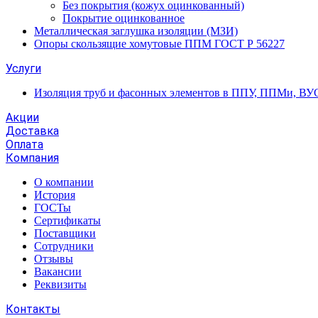
Без покрытия (кожух оцинкованный)
Покрытие оцинкованное
Металлическая заглушка изоляции (МЗИ)
Опоры скользящие хомутовые ППМ ГОСТ Р 56227
Услуги
Изоляция труб и фасонных элементов в ППУ, ППМи, ВУ
Акции
Доставка
Оплата
Компания
О компании
История
ГОСТы
Сертификаты
Поставщики
Сотрудники
Отзывы
Вакансии
Реквизиты
Контакты