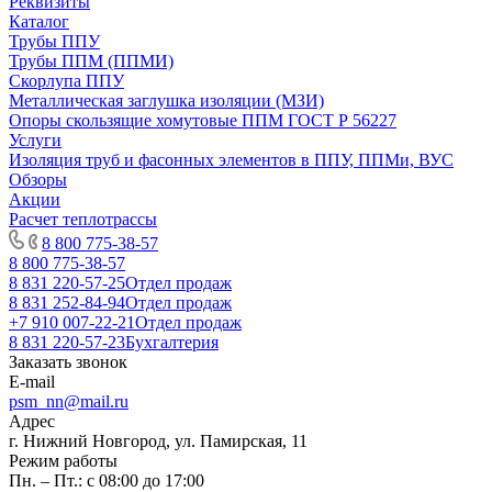
Реквизиты
Каталог
Трубы ППУ
Трубы ППМ (ППМИ)
Скорлупа ППУ
Металлическая заглушка изоляции (МЗИ)
Опоры скользящие хомутовые ППМ ГОСТ Р 56227
Услуги
Изоляция труб и фасонных элементов в ППУ, ППМи, ВУС
Обзоры
Акции
Расчет теплотрассы
8 800 775-38-57
8 800 775-38-57
8 831 220-57-25
Отдел продаж
8 831 252-84-94
Отдел продаж
+7 910 007-22-21
Отдел продаж
8 831 220-57-23
Бухгалтерия
Заказать звонок
E-mail
psm_nn@mail.ru
Адрес
г. Нижний Новгород, ул. Памирская, 11
Режим работы
Пн. – Пт.: с 08:00 до 17:00