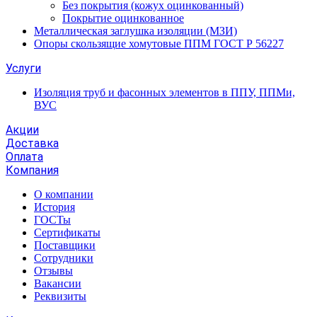
Без покрытия (кожух оцинкованный)
Покрытие оцинкованное
Металлическая заглушка изоляции (МЗИ)
Опоры скользящие хомутовые ППМ ГОСТ Р 56227
Услуги
Изоляция труб и фасонных элементов в ППУ, ППМи,
ВУС
Акции
Доставка
Оплата
Компания
О компании
История
ГОСТы
Сертификаты
Поставщики
Сотрудники
Отзывы
Вакансии
Реквизиты