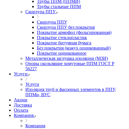
Трубы ППМ (ППМИ)
Трубы стальные ППМ
Скорлупа ППУ
Скорлупа ППУ
Скорлупа ППУ без покрытия
Покрытие армофол (фольгированная)
Покрытие стеклопластик
Покрытие битумная бумага
Без покрытия (кожух оцинкованный)
Покрытие оцинкованное
Металлическая заглушка изоляции (МЗИ)
Опоры скользящие хомутовые ППМ ГОСТ Р
56227
Услуги
Услуги
Изоляция труб и фасонных элементов в ППУ,
ППМи, ВУС
Акции
Доставка
Оплата
Компания
Компания