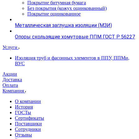
Покрытие битумная бумага
Без покрытия (кожух оцинкованный)
Покрытие оцинкованное
Металлическая заглушка изоляции (МЗИ)
Опоры скользящие хомутовые ППМ ГОСТ Р 56227
Услуги
Изоляция труб и фасонных элементов в ППУ, ППМи,
ВУС
Акции
Доставка
Оплата
Компания
О компании
История
ГОСТы
Сертификаты
Поставщики
Сотрудники
Отзывы