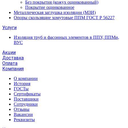
Без покрытия (кожух оцинкованный)
Покрытие оцинкованное
Металлическая заглушка изоляции (МЗИ)
Опоры скользящие хомутовые ППМ ГОСТ Р 56227
Услуги
Изоляция труб и фасонных элементов в ППУ, ППМи,
ВУС
Акции
Доставка
Оплата
Компания
О компании
История
ГОСТы
Сертификаты
Поставщики
Сотрудники
Отзывы
Вакансии
Реквизиты