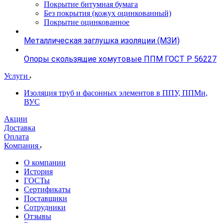
Покрытие битумная бумага
Без покрытия (кожух оцинкованный)
Покрытие оцинкованное
Металлическая заглушка изоляции (МЗИ)
Опоры скользящие хомутовые ППМ ГОСТ Р 56227
Услуги
Изоляция труб и фасонных элементов в ППУ, ППМи,
ВУС
Акции
Доставка
Оплата
Компания
О компании
История
ГОСТы
Сертификаты
Поставщики
Сотрудники
Отзывы