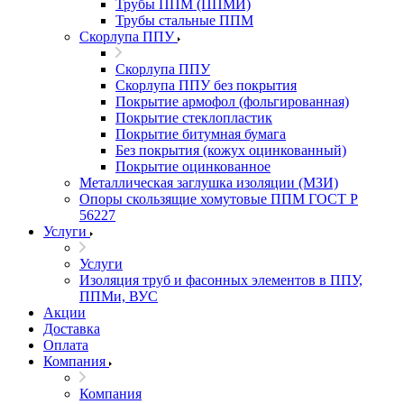
Трубы ППМ (ППМИ)
Трубы стальные ППМ
Скорлупа ППУ
Скорлупа ППУ
Скорлупа ППУ без покрытия
Покрытие армофол (фольгированная)
Покрытие стеклопластик
Покрытие битумная бумага
Без покрытия (кожух оцинкованный)
Покрытие оцинкованное
Металлическая заглушка изоляции (МЗИ)
Опоры скользящие хомутовые ППМ ГОСТ Р
56227
Услуги
Услуги
Изоляция труб и фасонных элементов в ППУ,
ППМи, ВУС
Акции
Доставка
Оплата
Компания
Компания