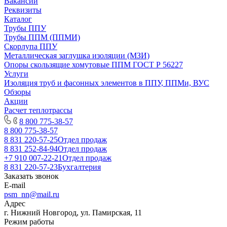
Вакансии
Реквизиты
Каталог
Трубы ППУ
Трубы ППМ (ППМИ)
Скорлупа ППУ
Металлическая заглушка изоляции (МЗИ)
Опоры скользящие хомутовые ППМ ГОСТ Р 56227
Услуги
Изоляция труб и фасонных элементов в ППУ, ППМи, ВУС
Обзоры
Акции
Расчет теплотрассы
8 800 775-38-57
8 800 775-38-57
8 831 220-57-25
Отдел продаж
8 831 252-84-94
Отдел продаж
+7 910 007-22-21
Отдел продаж
8 831 220-57-23
Бухгалтерия
Заказать звонок
E-mail
psm_nn@mail.ru
Адрес
г. Нижний Новгород, ул. Памирская, 11
Режим работы