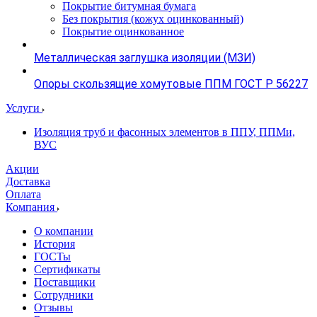
Покрытие битумная бумага
Без покрытия (кожух оцинкованный)
Покрытие оцинкованное
Металлическая заглушка изоляции (МЗИ)
Опоры скользящие хомутовые ППМ ГОСТ Р 56227
Услуги
Изоляция труб и фасонных элементов в ППУ, ППМи,
ВУС
Акции
Доставка
Оплата
Компания
О компании
История
ГОСТы
Сертификаты
Поставщики
Сотрудники
Отзывы