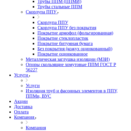
Трубы ППМ (ППМИ)
Трубы стальные ППМ
Скорлупа ППУ
Скорлупа ППУ
Скорлупа ППУ без покрытия
Покрытие армофол (фольгированная)
Покрытие стеклопластик
Покрытие битумная бумага
Без покрытия (кожух оцинкованный)
Покрытие оцинкованное
Металлическая заглушка изоляции (МЗИ)
Опоры скользящие хомутовые ППМ ГОСТ Р
56227
Услуги
Услуги
Изоляция труб и фасонных элементов в ППУ,
ППМи, ВУС
Акции
Доставка
Оплата
Компания
Компания