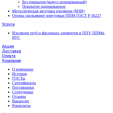
Без покрытия (кожух оцинкованный)
Покрытие оцинкованное
Металлическая заглушка изоляции (МЗИ)
Опоры скользящие хомутовые ППМ ГОСТ Р 56227
Услуги
Изоляция труб и фасонных элементов в ППУ, ППМи,
ВУС
Акции
Доставка
Оплата
Компания
О компании
История
ГОСТы
Сертификаты
Поставщики
Сотрудники
Отзывы
Вакансии
Реквизиты