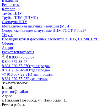
Вакансии
Реквизиты
Каталог
Трубы ППУ
Трубы ППМ (ППМИ)
Скорлупа ППУ
Металлическая заглушка изоляции (МЗИ)
Опоры скользящие хомутовые ППМ ГОСТ Р 56227
Услуги
Изоляция труб и фасонных элементов в ППУ, ППМи, ВУС
Обзоры
Акции
Расчет теплотрассы
8 800 775-38-57
8 800 775-38-57
8 831 220-57-25
Отдел продаж
8 831 252-84-94
Отдел продаж
+7 910 007-22-21
Отдел продаж
8 831 220-57-23
Бухгалтерия
Заказать звонок
E-mail
psm_nn@mail.ru
Адрес
г. Нижний Новгород, ул. Памирская, 11
Режим работы