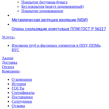
Покрытие битумная бумага
Без покрытия (кожух оцинкованный)
Покрытие оцинкованное
Металлическая заглушка изоляции (МЗИ)
Опоры скользящие хомутовые ППМ ГОСТ Р 56227
Услуги
Изоляция труб и фасонных элементов в ППУ, ППМи,
ВУС
Акции
Доставка
Оплата
Компания
О компании
История
ГОСТы
Сертификаты
Поставщики
Сотрудники
Отзывы