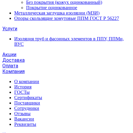
Без покрытия (кожух оцинкованный)
Покрытие оцинкованное
Металлическая заглушка изоляции (МЗИ)
Опоры скользящие хомутовые ППМ ГОСТ Р 56227
Услуги
Изоляция труб и фасонных элементов в ППУ, ППМи,
ВУС
Акции
Доставка
Оплата
Компания
О компании
История
ГОСТы
Сертификаты
Поставщики
Сотрудники
Отзывы
Вакансии
Реквизиты