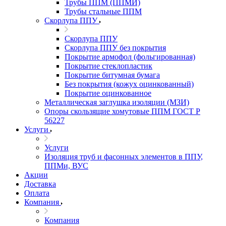
Трубы ППМ (ППМИ)
Трубы стальные ППМ
Скорлупа ППУ
Скорлупа ППУ
Скорлупа ППУ без покрытия
Покрытие армофол (фольгированная)
Покрытие стеклопластик
Покрытие битумная бумага
Без покрытия (кожух оцинкованный)
Покрытие оцинкованное
Металлическая заглушка изоляции (МЗИ)
Опоры скользящие хомутовые ППМ ГОСТ Р
56227
Услуги
Услуги
Изоляция труб и фасонных элементов в ППУ,
ППМи, ВУС
Акции
Доставка
Оплата
Компания
Компания