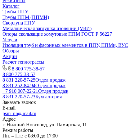
Реквизиты
Каталог
Трубы ППУ
Трубы ППМ (ППМИ)
Скорлупа ППУ
Металлическая заглушка изоляции (МЗИ)
Опоры скользящие хомутовые ППМ ГОСТ Р 56227
Услуги
Изоляция труб и фасонных элементов в ППУ, ППМи, ВУС
Обзоры
Акции
Расчет теплотрассы
8 800 775-38-57
8 800 775-38-57
8 831 220-57-25
Отдел продаж
8 831 252-84-94
Отдел продаж
+7 910 007-22-21
Отдел продаж
8 831 220-57-23
Бухгалтерия
Заказать звонок
E-mail
psm_nn@mail.ru
Адрес
г. Нижний Новгород, ул. Памирская, 11
Режим работы
Пн. – Пт.: с 08:00 до 17:00