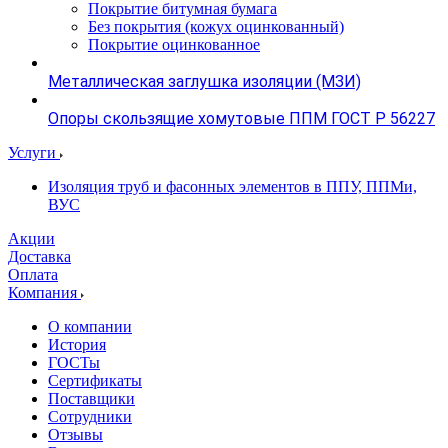
Покрытие битумная бумага
Без покрытия (кожух оцинкованный)
Покрытие оцинкованное
Металлическая заглушка изоляции (МЗИ)
Опоры скользящие хомутовые ППМ ГОСТ Р 56227
Услуги
Изоляция труб и фасонных элементов в ППУ, ППМи,
ВУС
Акции
Доставка
Оплата
Компания
О компании
История
ГОСТы
Сертификаты
Поставщики
Сотрудники
Отзывы