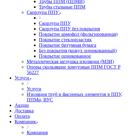
Трубы ППМ (ППМИ)
Трубы стальные ППМ
Скорлупа ППУ
Скорлупа ППУ
Скорлупа ППУ без покрытия
Покрытие армофол (фольгированная)
Покрытие стеклопластик
Покрытие битумная бумага
Без покрытия (кожух оцинкованный)
Покрытие оцинкованное
Металлическая заглушка изоляции (МЗИ)
Опоры скользящие хомутовые ППМ ГОСТ Р
56227
Услуги
Услуги
Изоляция труб и фасонных элементов в ППУ,
ППМи, ВУС
Акции
Доставка
Оплата
Компания
Компания