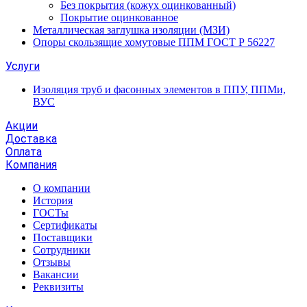
Без покрытия (кожух оцинкованный)
Покрытие оцинкованное
Металлическая заглушка изоляции (МЗИ)
Опоры скользящие хомутовые ППМ ГОСТ Р 56227
Услуги
Изоляция труб и фасонных элементов в ППУ, ППМи,
ВУС
Акции
Доставка
Оплата
Компания
О компании
История
ГОСТы
Сертификаты
Поставщики
Сотрудники
Отзывы
Вакансии
Реквизиты