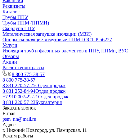
Вакансии
Реквизиты
Каталог
Трубы ППУ
Трубы ППМ (ППМИ)
Скорлупа ППУ
Металлическая заглушка изоляции (МЗИ)
Опоры скользящие хомутовые ППМ ГОСТ Р 56227
Услуги
Изоляция труб и фасонных элементов в ППУ, ППМи, ВУС
Обзоры
Акции
Расчет теплотрассы
8 800 775-38-57
8 800 775-38-57
8 831 220-57-25
Отдел продаж
8 831 252-84-94
Отдел продаж
+7 910 007-22-21
Отдел продаж
8 831 220-57-23
Бухгалтерия
Заказать звонок
E-mail
psm_nn@mail.ru
Адрес
г. Нижний Новгород, ул. Памирская, 11
Режим работы