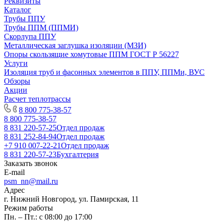
Реквизиты
Каталог
Трубы ППУ
Трубы ППМ (ППМИ)
Скорлупа ППУ
Металлическая заглушка изоляции (МЗИ)
Опоры скользящие хомутовые ППМ ГОСТ Р 56227
Услуги
Изоляция труб и фасонных элементов в ППУ, ППМи, ВУС
Обзоры
Акции
Расчет теплотрассы
8 800 775-38-57
8 800 775-38-57
8 831 220-57-25
Отдел продаж
8 831 252-84-94
Отдел продаж
+7 910 007-22-21
Отдел продаж
8 831 220-57-23
Бухгалтерия
Заказать звонок
E-mail
psm_nn@mail.ru
Адрес
г. Нижний Новгород, ул. Памирская, 11
Режим работы
Пн. – Пт.: с 08:00 до 17:00