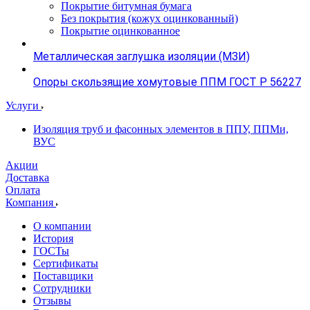
Покрытие битумная бумага
Без покрытия (кожух оцинкованный)
Покрытие оцинкованное
Металлическая заглушка изоляции (МЗИ)
Опоры скользящие хомутовые ППМ ГОСТ Р 56227
Услуги
Изоляция труб и фасонных элементов в ППУ, ППМи,
ВУС
Акции
Доставка
Оплата
Компания
О компании
История
ГОСТы
Сертификаты
Поставщики
Сотрудники
Отзывы