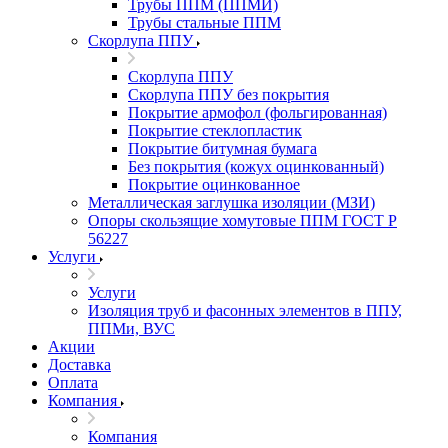
Трубы ППМ (ППМИ)
Трубы стальные ППМ
Скорлупа ППУ
Скорлупа ППУ
Скорлупа ППУ без покрытия
Покрытие армофол (фольгированная)
Покрытие стеклопластик
Покрытие битумная бумага
Без покрытия (кожух оцинкованный)
Покрытие оцинкованное
Металлическая заглушка изоляции (МЗИ)
Опоры скользящие хомутовые ППМ ГОСТ Р
56227
Услуги
Услуги
Изоляция труб и фасонных элементов в ППУ,
ППМи, ВУС
Акции
Доставка
Оплата
Компания
Компания