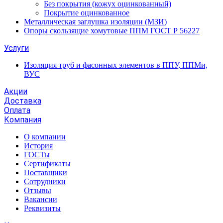
Без покрытия (кожух оцинкованный)
Покрытие оцинкованное
Металлическая заглушка изоляции (МЗИ)
Опоры скользящие хомутовые ППМ ГОСТ Р 56227
Услуги
Изоляция труб и фасонных элементов в ППУ, ППМи,
ВУС
Акции
Доставка
Оплата
Компания
О компании
История
ГОСТы
Сертификаты
Поставщики
Сотрудники
Отзывы
Вакансии
Реквизиты