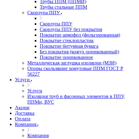
Трубы ППМ (ППМИ)
Трубы стальные ППМ
Скорлупа ППУ
Скорлупа ППУ
Скорлупа ППУ без покрытия
Покрытие армофол (фольгированная)
Покрытие стеклопластик
Покрытие битумная бумага
Без покрытия (кожух оцинкованный)
Покрытие оцинкованное
Металлическая заглушка изоляции (МЗИ)
Опоры скользящие хомутовые ППМ ГОСТ Р
56227
Услуги
Услуги
Изоляция труб и фасонных элементов в ППУ,
ППМи, ВУС
Акции
Доставка
Оплата
Компания
Компания