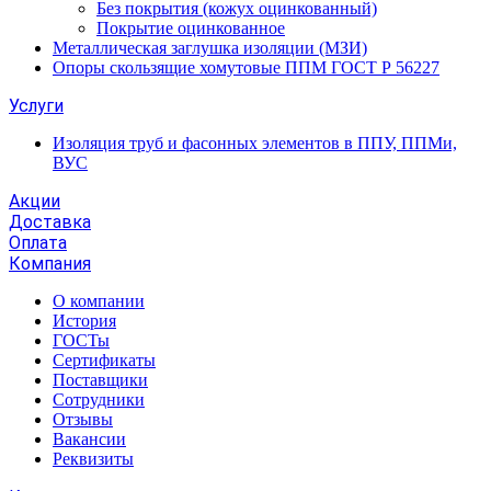
Без покрытия (кожух оцинкованный)
Покрытие оцинкованное
Металлическая заглушка изоляции (МЗИ)
Опоры скользящие хомутовые ППМ ГОСТ Р 56227
Услуги
Изоляция труб и фасонных элементов в ППУ, ППМи,
ВУС
Акции
Доставка
Оплата
Компания
О компании
История
ГОСТы
Сертификаты
Поставщики
Сотрудники
Отзывы
Вакансии
Реквизиты