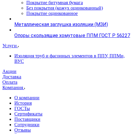
Покрытие битумная бумага
Без покрытия (кожух оцинкованный)
Покрытие оцинкованное
Металлическая заглушка изоляции (МЗИ)
Опоры скользящие хомутовые ППМ ГОСТ Р 56227
Услуги
Изоляция труб и фасонных элементов в ППУ, ППМи,
ВУС
Акции
Доставка
Оплата
Компания
О компании
История
ГОСТы
Сертификаты
Поставщики
Сотрудники
Отзывы