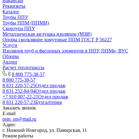
Вакансии
Реквизиты
Каталог
Трубы ППУ
Трубы ППМ (ППМИ)
Скорлупа ППУ
Металлическая заглушка изоляции (МЗИ)
Опоры скользящие хомутовые ППМ ГОСТ Р 56227
Услуги
Изоляция труб и фасонных элементов в ППУ, ППМи, ВУС
Обзоры
Акции
Расчет теплотрассы
8 800 775-38-57
8 800 775-38-57
8 831 220-57-25
Отдел продаж
8 831 252-84-94
Отдел продаж
+7 910 007-22-21
Отдел продаж
8 831 220-57-23
Бухгалтерия
Заказать звонок
E-mail
psm_nn@mail.ru
Адрес
г. Нижний Новгород, ул. Памирская, 11
Режим работы