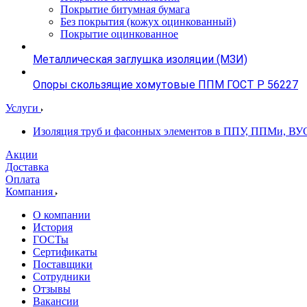
Покрытие битумная бумага
Без покрытия (кожух оцинкованный)
Покрытие оцинкованное
Металлическая заглушка изоляции (МЗИ)
Опоры скользящие хомутовые ППМ ГОСТ Р 56227
Услуги
Изоляция труб и фасонных элементов в ППУ, ППМи, ВУ
Акции
Доставка
Оплата
Компания
О компании
История
ГОСТы
Сертификаты
Поставщики
Сотрудники
Отзывы
Вакансии