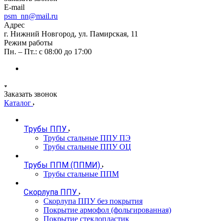
E-mail
psm_nn@mail.ru
Адрес
г. Нижний Новгород, ул. Памирская, 11
Режим работы
Пн. – Пт.: с 08:00 до 17:00
Заказать звонок
Каталог
Трубы ППУ
Трубы стальные ППУ ПЭ
Трубы стальные ППУ ОЦ
Трубы ППМ (ППМИ)
Трубы стальные ППМ
Скорлупа ППУ
Скорлупа ППУ без покрытия
Покрытие армофол (фольгированная)
Покрытие стеклопластик