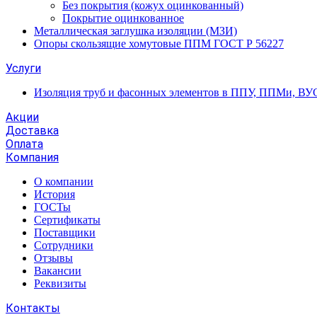
Без покрытия (кожух оцинкованный)
Покрытие оцинкованное
Металлическая заглушка изоляции (МЗИ)
Опоры скользящие хомутовые ППМ ГОСТ Р 56227
Услуги
Изоляция труб и фасонных элементов в ППУ, ППМи, ВУ
Акции
Доставка
Оплата
Компания
О компании
История
ГОСТы
Сертификаты
Поставщики
Сотрудники
Отзывы
Вакансии
Реквизиты
Контакты