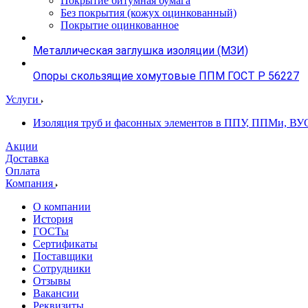
Покрытие битумная бумага
Без покрытия (кожух оцинкованный)
Покрытие оцинкованное
Металлическая заглушка изоляции (МЗИ)
Опоры скользящие хомутовые ППМ ГОСТ Р 56227
Услуги
Изоляция труб и фасонных элементов в ППУ, ППМи, ВУ
Акции
Доставка
Оплата
Компания
О компании
История
ГОСТы
Сертификаты
Поставщики
Сотрудники
Отзывы
Вакансии
Реквизиты