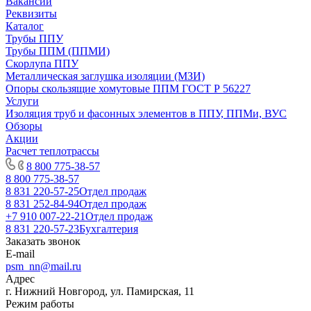
Вакансии
Реквизиты
Каталог
Трубы ППУ
Трубы ППМ (ППМИ)
Скорлупа ППУ
Металлическая заглушка изоляции (МЗИ)
Опоры скользящие хомутовые ППМ ГОСТ Р 56227
Услуги
Изоляция труб и фасонных элементов в ППУ, ППМи, ВУС
Обзоры
Акции
Расчет теплотрассы
8 800 775-38-57
8 800 775-38-57
8 831 220-57-25
Отдел продаж
8 831 252-84-94
Отдел продаж
+7 910 007-22-21
Отдел продаж
8 831 220-57-23
Бухгалтерия
Заказать звонок
E-mail
psm_nn@mail.ru
Адрес
г. Нижний Новгород, ул. Памирская, 11
Режим работы