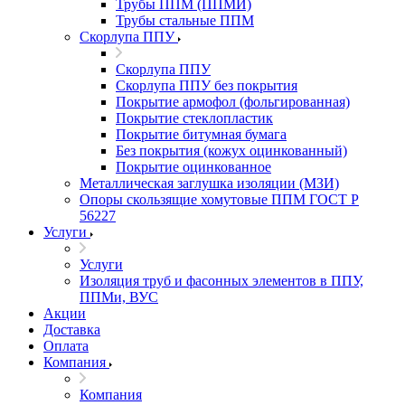
Трубы ППМ (ППМИ)
Трубы стальные ППМ
Скорлупа ППУ
Скорлупа ППУ
Скорлупа ППУ без покрытия
Покрытие армофол (фольгированная)
Покрытие стеклопластик
Покрытие битумная бумага
Без покрытия (кожух оцинкованный)
Покрытие оцинкованное
Металлическая заглушка изоляции (МЗИ)
Опоры скользящие хомутовые ППМ ГОСТ Р
56227
Услуги
Услуги
Изоляция труб и фасонных элементов в ППУ,
ППМи, ВУС
Акции
Доставка
Оплата
Компания
Компания