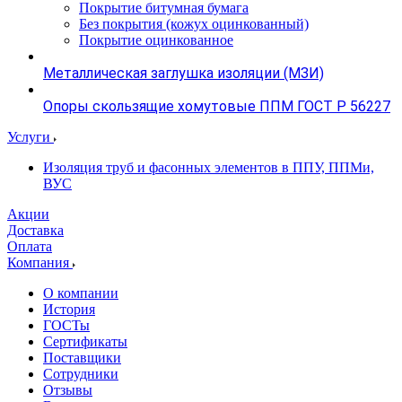
Покрытие битумная бумага
Без покрытия (кожух оцинкованный)
Покрытие оцинкованное
Металлическая заглушка изоляции (МЗИ)
Опоры скользящие хомутовые ППМ ГОСТ Р 56227
Услуги
Изоляция труб и фасонных элементов в ППУ, ППМи,
ВУС
Акции
Доставка
Оплата
Компания
О компании
История
ГОСТы
Сертификаты
Поставщики
Сотрудники
Отзывы