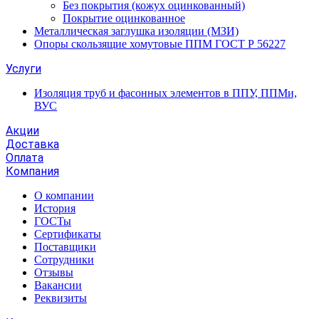
Без покрытия (кожух оцинкованный)
Покрытие оцинкованное
Металлическая заглушка изоляции (МЗИ)
Опоры скользящие хомутовые ППМ ГОСТ Р 56227
Услуги
Изоляция труб и фасонных элементов в ППУ, ППМи,
ВУС
Акции
Доставка
Оплата
Компания
О компании
История
ГОСТы
Сертификаты
Поставщики
Сотрудники
Отзывы
Вакансии
Реквизиты