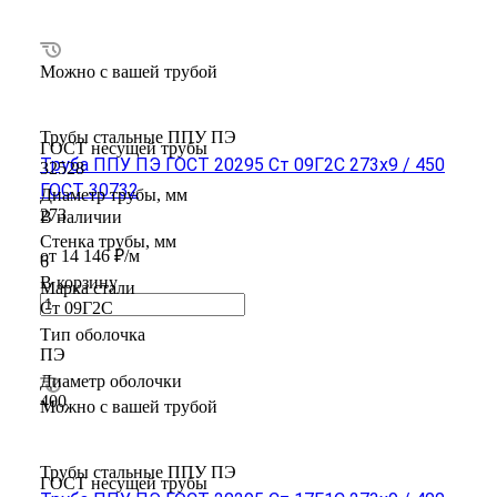
Можно с вашей трубой
Трубы стальные ППУ ПЭ
ГОСТ несущей трубы
Труба ППУ ПЭ ГОСТ 20295 Ст 09Г2С 273x9 / 450
32528
ГОСТ 30732
Диаметр трубы, мм
273
В наличии
Стенка трубы, мм
от 14 146 ₽/м
6
В корзину
Марка стали
Ст 09Г2С
Тип оболочка
ПЭ
Диаметр оболочки
400
Можно с вашей трубой
Трубы стальные ППУ ПЭ
ГОСТ несущей трубы