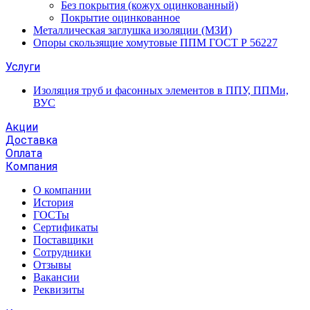
Без покрытия (кожух оцинкованный)
Покрытие оцинкованное
Металлическая заглушка изоляции (МЗИ)
Опоры скользящие хомутовые ППМ ГОСТ Р 56227
Услуги
Изоляция труб и фасонных элементов в ППУ, ППМи,
ВУС
Акции
Доставка
Оплата
Компания
О компании
История
ГОСТы
Сертификаты
Поставщики
Сотрудники
Отзывы
Вакансии
Реквизиты