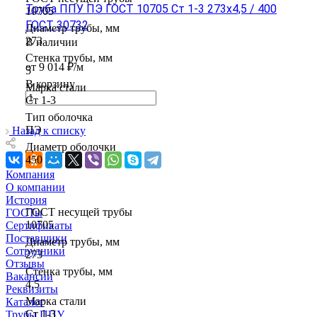
Труба ППУ ПЭ ГОСТ 10705 Ст 1-3 273x4,5 / 400
10705
ГОСТ 30732
Диаметр трубы, мм
273
В наличии
Стенка трубы, мм
от 9 014 ₽/м
5
В корзину
Марка стали
Ст 1-3
Тип оболочка
ПЭ
Назад к списку
Диаметр оболочки
450
Компания
О компании
История
ГОСТ несущей трубы
ГОСТы
10705
Сертификаты
Поставщики
Диаметр трубы, мм
Сотрудники
273
Отзывы
Стенка трубы, мм
Вакансии
4,5
Реквизиты
Марка стали
Каталог
Ст 1-3
Трубы ППУ