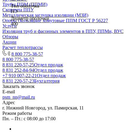
Трубы ППМ (ППМИ)
Тип оболочка
Скорлупа ППУ
ПЭ
Металлическая заглушка изоляции (МЗИ)
Диаметр оболочки
Опоры скользящие хомутовые ППМ ГОСТ Р 56227
400
Услуги
Изоляция труб и фасонных элементов в ППУ, ППМи, ВУС
Обзоры
Акции
Расчет теплотрассы
8 800 775-38-57
8 800 775-38-57
8 831 220-57-25
Отдел продаж
8 831 252-84-94
Отдел продаж
+7 910 007-22-21
Отдел продаж
8 831 220-57-23
Бухгалтерия
Заказать звонок
E-mail
psm_nn@mail.ru
Адрес
г. Нижний Новгород, ул. Памирская, 11
Режим работы
Пн. – Пт.: с 08:00 до 17:00