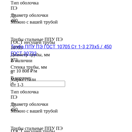
Тип оболочка
ПЭ
Диаметр оболочки
400
Можно с вашей трубой
Трубы стальные ППУ ПЭ
ГОСТ несущей трубы
Труба ППУ ПЭ ГОСТ 10705 Ст 1-3 273x5 / 450
10705
ГОСТ 30732
Диаметр трубы, мм
273
В наличии
Стенка трубы, мм
от 10 808 ₽/м
8
В корзину
Марка стали
Ст 1-3
Тип оболочка
ПЭ
Диаметр оболочки
450
Можно с вашей трубой
Трубы стальные ППУ ПЭ
ГОСТ несущей трубы