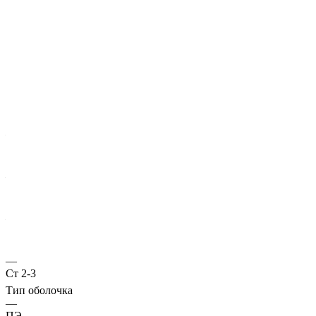
Характеристики
ГОСТ несущей трубы
?
Основная труба
—
оц 10705
Диаметр трубы, мм
—
273
Стенка трубы, мм
—
5
Марка стали
—
Ст 2-3
Тип оболочка
—
ПЭ