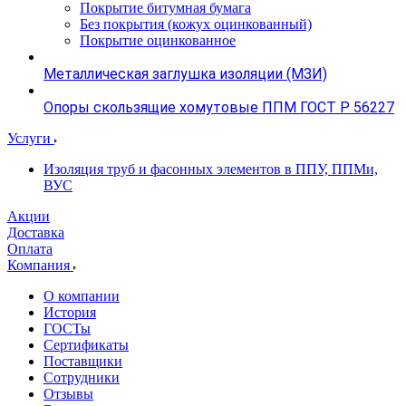
Покрытие битумная бумага
Без покрытия (кожух оцинкованный)
Покрытие оцинкованное
Металлическая заглушка изоляции (МЗИ)
Опоры скользящие хомутовые ППМ ГОСТ Р 56227
Услуги
Изоляция труб и фасонных элементов в ППУ, ППМи,
ВУС
Акции
Доставка
Оплата
Компания
О компании
История
ГОСТы
Сертификаты
Поставщики
Сотрудники
Отзывы