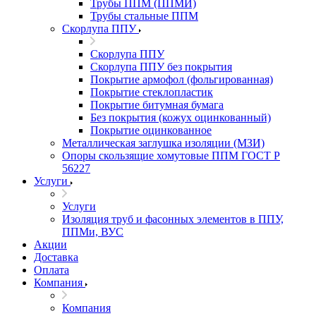
Трубы ППМ (ППМИ)
Трубы стальные ППМ
Скорлупа ППУ
Скорлупа ППУ
Скорлупа ППУ без покрытия
Покрытие армофол (фольгированная)
Покрытие стеклопластик
Покрытие битумная бумага
Без покрытия (кожух оцинкованный)
Покрытие оцинкованное
Металлическая заглушка изоляции (МЗИ)
Опоры скользящие хомутовые ППМ ГОСТ Р
56227
Услуги
Услуги
Изоляция труб и фасонных элементов в ППУ,
ППМи, ВУС
Акции
Доставка
Оплата
Компания
Компания