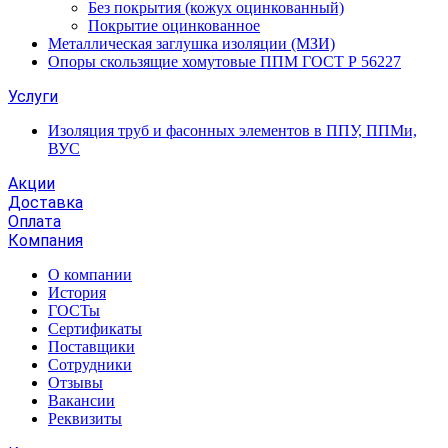
Без покрытия (кожух оцинкованный)
Покрытие оцинкованное
Металлическая заглушка изоляции (МЗИ)
Опоры скользящие хомутовые ППМ ГОСТ Р 56227
Услуги
Изоляция труб и фасонных элементов в ППУ, ППМи,
ВУС
Акции
Доставка
Оплата
Компания
О компании
История
ГОСТы
Сертификаты
Поставщики
Сотрудники
Отзывы
Вакансии
Реквизиты