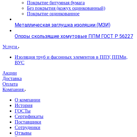
Покрытие битумная бумага
Без покрытия (кожух оцинкованный)
Покрытие оцинкованное
Металлическая заглушка изоляции (МЗИ)
Опоры скользящие хомутовые ППМ ГОСТ Р 56227
Услуги
Изоляция труб и фасонных элементов в ППУ, ППМи,
ВУС
Акции
Доставка
Оплата
Компания
О компании
История
ГОСТы
Сертификаты
Поставщики
Сотрудники
Отзывы