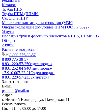
Реквизиты
Каталог
Трубы ППУ
Трубы ППМ (ППМИ)
Скорлупа ППУ
Металлическая заглушка изоляции (МЗИ)
Опоры скользящие хомутовые ППМ ГОСТ Р 56227
Услуги
Изоляция труб и фасонных элементов в ППУ, ППМи, ВУС
Обзоры
Акции
Расчет теплотрассы
8 800 775-38-57
8 800 775-38-57
8 831 220-57-25
Отдел продаж
8 831 252-84-94
Отдел продаж
+7 910 007-22-21
Отдел продаж
8 831 220-57-23
Бухгалтерия
Заказать звонок
E-mail
psm_nn@mail.ru
Адрес
г. Нижний Новгород, ул. Памирская, 11
Режим работы
Пн. – Пт.: с 08:00 до 17:00