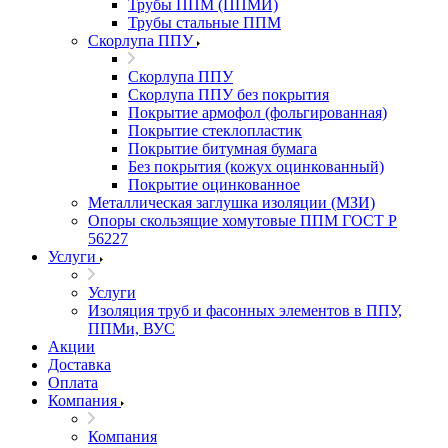
Трубы ППМ (ППМИ)
Трубы стальные ППМ
Скорлупа ППУ
Скорлупа ППУ
Скорлупа ППУ без покрытия
Покрытие армофол (фольгированная)
Покрытие стеклопластик
Покрытие битумная бумага
Без покрытия (кожух оцинкованный)
Покрытие оцинкованное
Металлическая заглушка изоляции (МЗИ)
Опоры скользящие хомутовые ППМ ГОСТ Р
56227
Услуги
Услуги
Изоляция труб и фасонных элементов в ППУ,
ППМи, ВУС
Акции
Доставка
Оплата
Компания
Компания