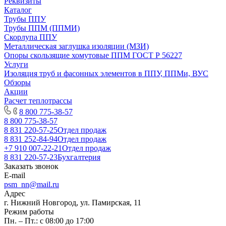
Реквизиты
Каталог
Трубы ППУ
Трубы ППМ (ППМИ)
Скорлупа ППУ
Металлическая заглушка изоляции (МЗИ)
Опоры скользящие хомутовые ППМ ГОСТ Р 56227
Услуги
Изоляция труб и фасонных элементов в ППУ, ППМи, ВУС
Обзоры
Акции
Расчет теплотрассы
8 800 775-38-57
8 800 775-38-57
8 831 220-57-25
Отдел продаж
8 831 252-84-94
Отдел продаж
+7 910 007-22-21
Отдел продаж
8 831 220-57-23
Бухгалтерия
Заказать звонок
E-mail
psm_nn@mail.ru
Адрес
г. Нижний Новгород, ул. Памирская, 11
Режим работы
Пн. – Пт.: с 08:00 до 17:00