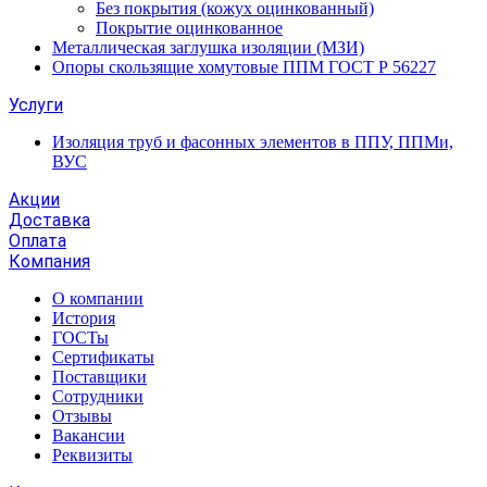
Без покрытия (кожух оцинкованный)
Покрытие оцинкованное
Металлическая заглушка изоляции (МЗИ)
Опоры скользящие хомутовые ППМ ГОСТ Р 56227
Услуги
Изоляция труб и фасонных элементов в ППУ, ППМи,
ВУС
Акции
Доставка
Оплата
Компания
О компании
История
ГОСТы
Сертификаты
Поставщики
Сотрудники
Отзывы
Вакансии
Реквизиты