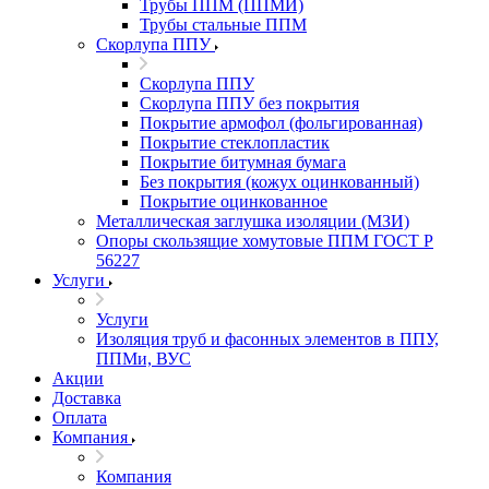
Трубы ППМ (ППМИ)
Трубы стальные ППМ
Скорлупа ППУ
Скорлупа ППУ
Скорлупа ППУ без покрытия
Покрытие армофол (фольгированная)
Покрытие стеклопластик
Покрытие битумная бумага
Без покрытия (кожух оцинкованный)
Покрытие оцинкованное
Металлическая заглушка изоляции (МЗИ)
Опоры скользящие хомутовые ППМ ГОСТ Р
56227
Услуги
Услуги
Изоляция труб и фасонных элементов в ППУ,
ППМи, ВУС
Акции
Доставка
Оплата
Компания
Компания