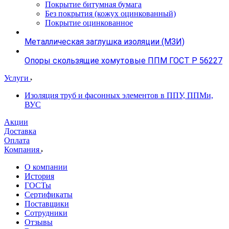
Покрытие битумная бумага
Без покрытия (кожух оцинкованный)
Покрытие оцинкованное
Металлическая заглушка изоляции (МЗИ)
Опоры скользящие хомутовые ППМ ГОСТ Р 56227
Услуги
Изоляция труб и фасонных элементов в ППУ, ППМи,
ВУС
Акции
Доставка
Оплата
Компания
О компании
История
ГОСТы
Сертификаты
Поставщики
Сотрудники
Отзывы