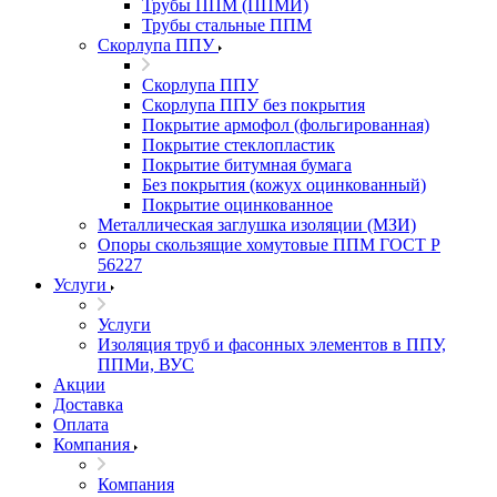
Трубы ППМ (ППМИ)
Трубы стальные ППМ
Скорлупа ППУ
Скорлупа ППУ
Скорлупа ППУ без покрытия
Покрытие армофол (фольгированная)
Покрытие стеклопластик
Покрытие битумная бумага
Без покрытия (кожух оцинкованный)
Покрытие оцинкованное
Металлическая заглушка изоляции (МЗИ)
Опоры скользящие хомутовые ППМ ГОСТ Р
56227
Услуги
Услуги
Изоляция труб и фасонных элементов в ППУ,
ППМи, ВУС
Акции
Доставка
Оплата
Компания
Компания