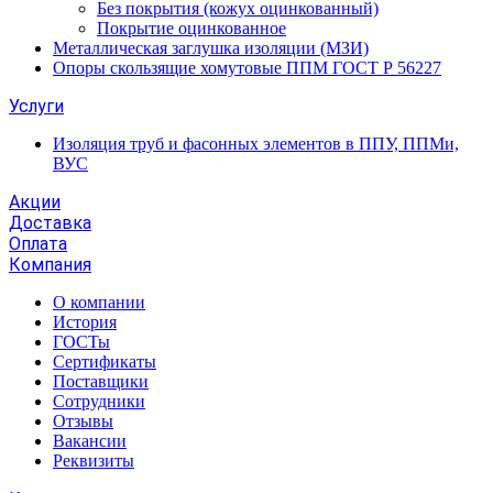
Без покрытия (кожух оцинкованный)
Покрытие оцинкованное
Металлическая заглушка изоляции (МЗИ)
Опоры скользящие хомутовые ППМ ГОСТ Р 56227
Услуги
Изоляция труб и фасонных элементов в ППУ, ППМи,
ВУС
Акции
Доставка
Оплата
Компания
О компании
История
ГОСТы
Сертификаты
Поставщики
Сотрудники
Отзывы
Вакансии
Реквизиты