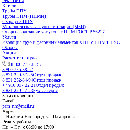
Реквизиты
Каталог
Трубы ППУ
Трубы ППМ (ППМИ)
Скорлупа ППУ
Металлическая заглушка изоляции (МЗИ)
Опоры скользящие хомутовые ППМ ГОСТ Р 56227
Услуги
Изоляция труб и фасонных элементов в ППУ, ППМи, ВУС
Обзоры
Акции
Расчет теплотрассы
8 800 775-38-57
8 800 775-38-57
8 831 220-57-25
Отдел продаж
8 831 252-84-94
Отдел продаж
+7 910 007-22-21
Отдел продаж
8 831 220-57-23
Бухгалтерия
Заказать звонок
E-mail
psm_nn@mail.ru
Адрес
г. Нижний Новгород, ул. Памирская, 11
Режим работы
Пн. – Пт.: с 08:00 до 17:00