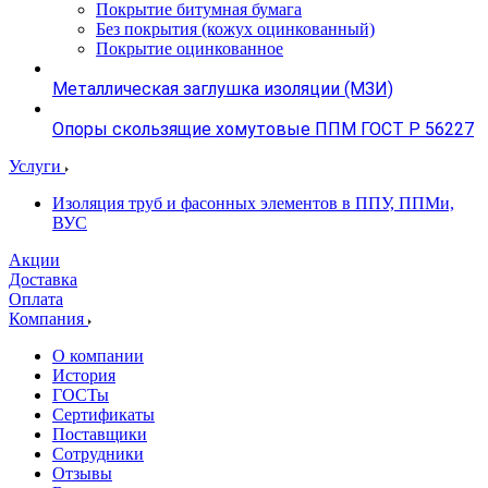
Покрытие битумная бумага
Без покрытия (кожух оцинкованный)
Покрытие оцинкованное
Металлическая заглушка изоляции (МЗИ)
Опоры скользящие хомутовые ППМ ГОСТ Р 56227
Услуги
Изоляция труб и фасонных элементов в ППУ, ППМи,
ВУС
Акции
Доставка
Оплата
Компания
О компании
История
ГОСТы
Сертификаты
Поставщики
Сотрудники
Отзывы