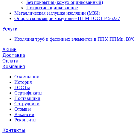
Без покрытия (кожух оцинкованный)
Покрытие оцинкованное
Металлическая заглушка изоляции (МЗИ)
Опоры скользящие хомутовые ППМ ГОСТ Р 56227
Услуги
Изоляция труб и фасонных элементов в ППУ, ППМи, ВУ
Акции
Доставка
Оплата
Компания
О компании
История
ГОСТы
Сертификаты
Поставщики
Сотрудники
Отзывы
Вакансии
Реквизиты
Контакты