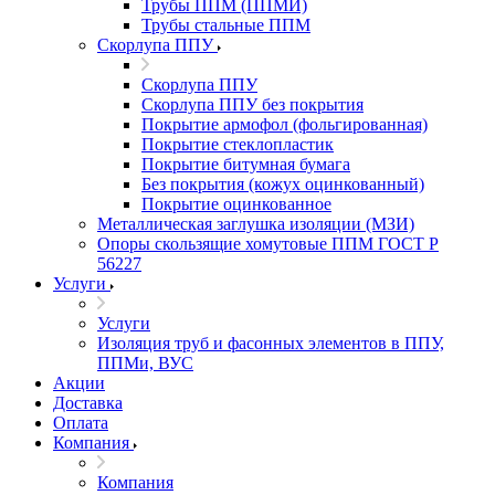
Трубы ППМ (ППМИ)
Трубы стальные ППМ
Скорлупа ППУ
Скорлупа ППУ
Скорлупа ППУ без покрытия
Покрытие армофол (фольгированная)
Покрытие стеклопластик
Покрытие битумная бумага
Без покрытия (кожух оцинкованный)
Покрытие оцинкованное
Металлическая заглушка изоляции (МЗИ)
Опоры скользящие хомутовые ППМ ГОСТ Р
56227
Услуги
Услуги
Изоляция труб и фасонных элементов в ППУ,
ППМи, ВУС
Акции
Доставка
Оплата
Компания
Компания