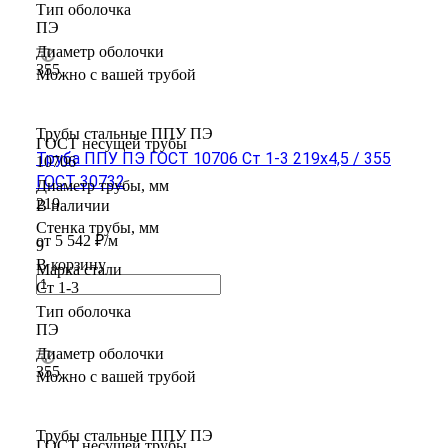
Тип оболочка
ПЭ
Диаметр оболочки
355
Можно с вашей трубой
Трубы стальные ППУ ПЭ
ГОСТ несущей трубы
Труба ППУ ПЭ ГОСТ 10706 Ст 1-3 219x4,5 / 355
10706
ГОСТ 30732
Диаметр трубы, мм
219
В наличии
Стенка трубы, мм
от 5 542 ₽/м
9
В корзину
Марка стали
Ст 1-3
Тип оболочка
ПЭ
Диаметр оболочки
355
Можно с вашей трубой
Трубы стальные ППУ ПЭ
ГОСТ несущей трубы