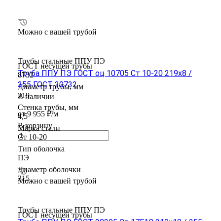
Можно с вашей трубой
Трубы стальные ППУ ПЭ
ГОСТ несущей трубы
Труба ППУ ПЭ ГОСТ оц 10705 Ст 10-20 219x8 /
8732
355 ГОСТ 30732
Диаметр трубы, мм
219
В наличии
Стенка трубы, мм
от 9 955 ₽/м
4,5
В корзину
Марка стали
Ст 10-20
Тип оболочка
ПЭ
Диаметр оболочки
315
Можно с вашей трубой
Трубы стальные ППУ ПЭ
ГОСТ несущей трубы