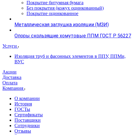
Покрытие битумная бумага
Без покрытия (кожух оцинкованный)
Покрытие оцинкованное
Металлическая заглушка изоляции (МЗИ)
Опоры скользящие хомутовые ППМ ГОСТ Р 56227
Услуги
Изоляция труб и фасонных элементов в ППУ, ППМи,
ВУС
Акции
Доставка
Оплата
Компания
О компании
История
ГОСТы
Сертификаты
Поставщики
Сотрудники
Отзывы