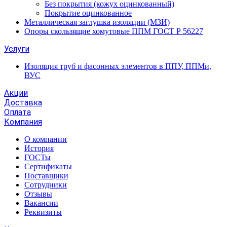
Без покрытия (кожух оцинкованный)
Покрытие оцинкованное
Металлическая заглушка изоляции (МЗИ)
Опоры скользящие хомутовые ППМ ГОСТ Р 56227
Услуги
Изоляция труб и фасонных элементов в ППУ, ППМи,
ВУС
Акции
Доставка
Оплата
Компания
О компании
История
ГОСТы
Сертификаты
Поставщики
Сотрудники
Отзывы
Вакансии
Реквизиты