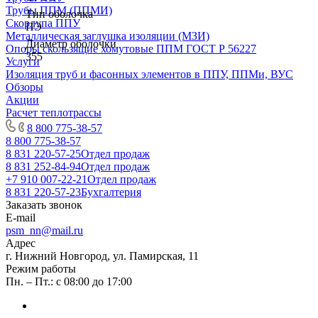
Трубы ППМ (ППМИ)
Тип оболочка
Скорлупа ППУ
ПЭ
Металлическая заглушка изоляции (МЗИ)
Диаметр оболочки
Опоры скользящие хомутовые ППМ ГОСТ Р 56227
355
Услуги
Изоляция труб и фасонных элементов в ППУ, ППМи, ВУС
Обзоры
Акции
Расчет теплотрассы
8 800 775-38-57
8 800 775-38-57
8 831 220-57-25
Отдел продаж
8 831 252-84-94
Отдел продаж
+7 910 007-22-21
Отдел продаж
8 831 220-57-23
Бухгалтерия
Заказать звонок
E-mail
psm_nn@mail.ru
Адрес
г. Нижний Новгород, ул. Памирская, 11
Режим работы
Пн. – Пт.: с 08:00 до 17:00