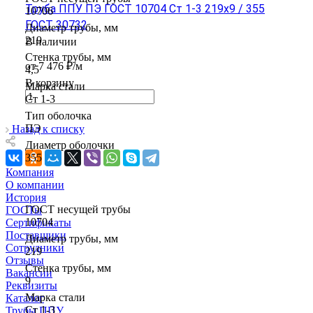
Труба ППУ ПЭ ГОСТ 10704 Ст 1-3 219x9 / 355
10706
ГОСТ 30732
Диаметр трубы, мм
219
В наличии
Стенка трубы, мм
от 7 476 ₽/м
4,5
В корзину
Марка стали
Ст 1-3
Тип оболочка
ПЭ
Назад к списку
Диаметр оболочки
355
Компания
О компании
История
ГОСТ несущей трубы
ГОСТы
10704
Сертификаты
Поставщики
Диаметр трубы, мм
Сотрудники
219
Отзывы
Стенка трубы, мм
Вакансии
9
Реквизиты
Марка стали
Каталог
Ст 1-3
Трубы ППУ