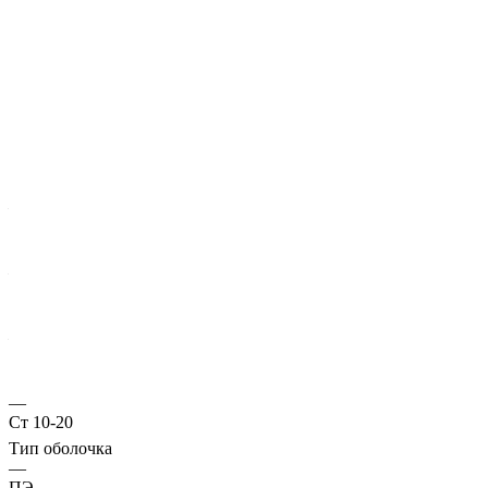
Характеристики
ГОСТ несущей трубы
?
Основная труба
—
10704
Диаметр трубы, мм
—
219
Стенка трубы, мм
—
4,5
Марка стали
—
Ст 10-20
Тип оболочка
—
ПЭ