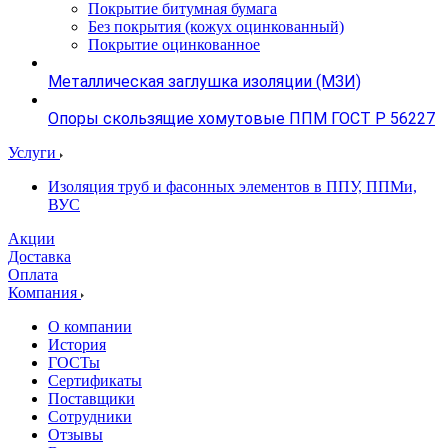
Покрытие битумная бумага
Без покрытия (кожух оцинкованный)
Покрытие оцинкованное
Металлическая заглушка изоляции (МЗИ)
Опоры скользящие хомутовые ППМ ГОСТ Р 56227
Услуги
Изоляция труб и фасонных элементов в ППУ, ППМи,
ВУС
Акции
Доставка
Оплата
Компания
О компании
История
ГОСТы
Сертификаты
Поставщики
Сотрудники
Отзывы