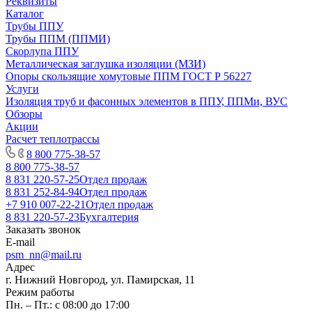
Реквизиты
Каталог
Трубы ППУ
Трубы ППМ (ППМИ)
Скорлупа ППУ
Металлическая заглушка изоляции (МЗИ)
Опоры скользящие хомутовые ППМ ГОСТ Р 56227
Услуги
Изоляция труб и фасонных элементов в ППУ, ППМи, ВУС
Обзоры
Акции
Расчет теплотрассы
8 800 775-38-57
8 800 775-38-57
8 831 220-57-25
Отдел продаж
8 831 252-84-94
Отдел продаж
+7 910 007-22-21
Отдел продаж
8 831 220-57-23
Бухгалтерия
Заказать звонок
E-mail
psm_nn@mail.ru
Адрес
г. Нижний Новгород, ул. Памирская, 11
Режим работы
Пн. – Пт.: с 08:00 до 17:00