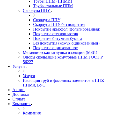
Трубы ППМ (ППМИ)
Трубы стальные ППМ
Скорлупа ППУ
Скорлупа ППУ
Скорлупа ППУ без покрытия
Покрытие армофол (фольгированная)
Покрытие стеклопластик
Покрытие битумная бумага
Без покрытия (кожух оцинкованный)
Покрытие оцинкованное
Металлическая заглушка изоляции (МЗИ)
Опоры скользящие хомутовые ППМ ГОСТ Р
56227
Услуги
Услуги
Изоляция труб и фасонных элементов в ППУ,
ППМи, ВУС
Акции
Доставка
Оплата
Компания
Компания