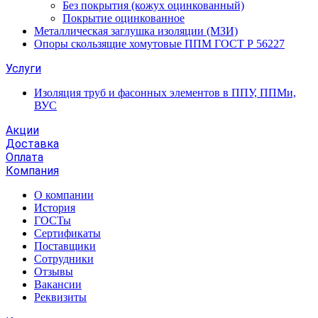
Без покрытия (кожух оцинкованный)
Покрытие оцинкованное
Металлическая заглушка изоляции (МЗИ)
Опоры скользящие хомутовые ППМ ГОСТ Р 56227
Услуги
Изоляция труб и фасонных элементов в ППУ, ППМи,
ВУС
Акции
Доставка
Оплата
Компания
О компании
История
ГОСТы
Сертификаты
Поставщики
Сотрудники
Отзывы
Вакансии
Реквизиты