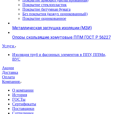
Покрытие армофол (фольгированная)
Покрытие стеклопластик
Покрытие битумная бумага
Без покрытия (кожух оцинкованный)
Покрытие оцинкованное
Металлическая заглушка изоляции (МЗИ)
Опоры скользящие хомутовые ППМ ГОСТ Р 56227
Услуги
Изоляция труб и фасонных элементов в ППУ, ППМи,
ВУС
Акции
Доставка
Оплата
Компания
О компании
История
ГОСТы
Сертификаты
Поставщики
Сотрудники