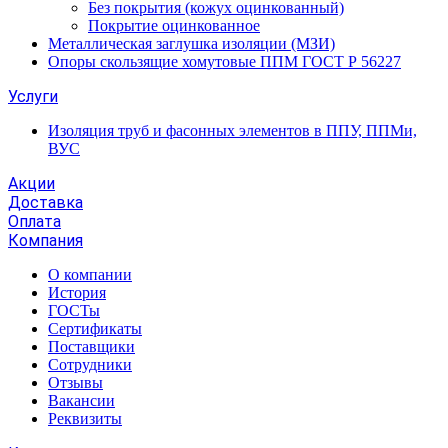
Без покрытия (кожух оцинкованный)
Покрытие оцинкованное
Металлическая заглушка изоляции (МЗИ)
Опоры скользящие хомутовые ППМ ГОСТ Р 56227
Услуги
Изоляция труб и фасонных элементов в ППУ, ППМи,
ВУС
Акции
Доставка
Оплата
Компания
О компании
История
ГОСТы
Сертификаты
Поставщики
Сотрудники
Отзывы
Вакансии
Реквизиты