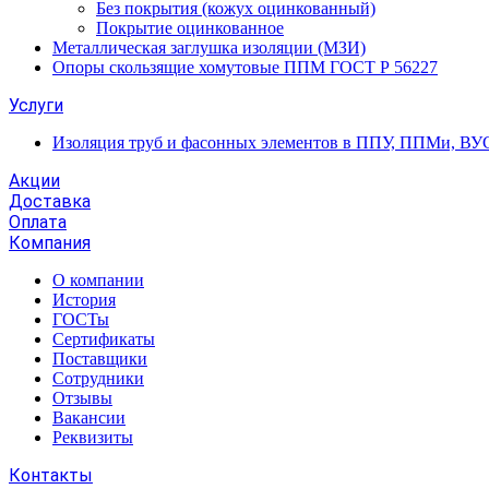
Без покрытия (кожух оцинкованный)
Покрытие оцинкованное
Металлическая заглушка изоляции (МЗИ)
Опоры скользящие хомутовые ППМ ГОСТ Р 56227
Услуги
Изоляция труб и фасонных элементов в ППУ, ППМи, ВУ
Акции
Доставка
Оплата
Компания
О компании
История
ГОСТы
Сертификаты
Поставщики
Сотрудники
Отзывы
Вакансии
Реквизиты
Контакты