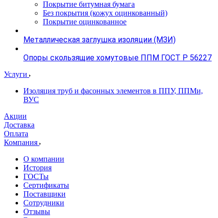
Покрытие битумная бумага
Без покрытия (кожух оцинкованный)
Покрытие оцинкованное
Металлическая заглушка изоляции (МЗИ)
Опоры скользящие хомутовые ППМ ГОСТ Р 56227
Услуги
Изоляция труб и фасонных элементов в ППУ, ППМи,
ВУС
Акции
Доставка
Оплата
Компания
О компании
История
ГОСТы
Сертификаты
Поставщики
Сотрудники
Отзывы