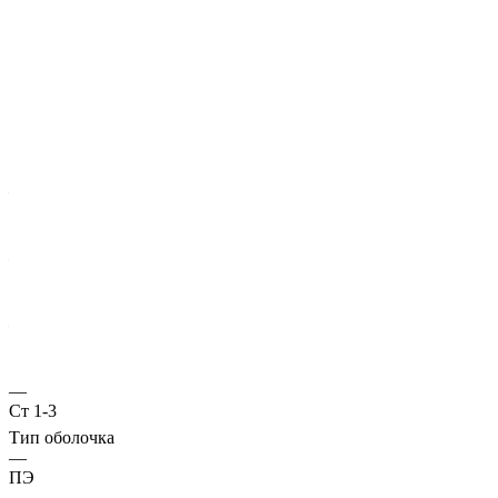
Характеристики
ГОСТ несущей трубы
?
Основная труба
—
10705
Диаметр трубы, мм
—
168
Стенка трубы, мм
—
4
Марка стали
—
Ст 1-3
Тип оболочка
—
ПЭ