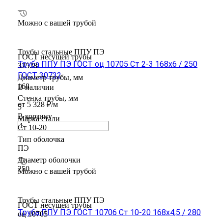
Можно с вашей трубой
Трубы стальные ППУ ПЭ
ГОСТ несущей трубы
Труба ППУ ПЭ ГОСТ оц 10705 Ст 2-3 168x6 / 250
32528
ГОСТ 30732
Диаметр трубы, мм
168
В наличии
Стенка трубы, мм
от 5 328 ₽/м
5
В корзину
Марка стали
Ст 10-20
Тип оболочка
ПЭ
Диаметр оболочки
250
Можно с вашей трубой
Трубы стальные ППУ ПЭ
ГОСТ несущей трубы
Труба ППУ ПЭ ГОСТ 10706 Ст 10-20 168x4,5 / 280
оц 10705