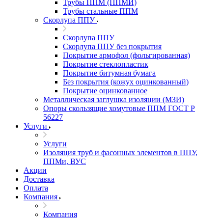
Трубы ППМ (ППМИ)
Трубы стальные ППМ
Скорлупа ППУ
Скорлупа ППУ
Скорлупа ППУ без покрытия
Покрытие армофол (фольгированная)
Покрытие стеклопластик
Покрытие битумная бумага
Без покрытия (кожух оцинкованный)
Покрытие оцинкованное
Металлическая заглушка изоляции (МЗИ)
Опоры скользящие хомутовые ППМ ГОСТ Р
56227
Услуги
Услуги
Изоляция труб и фасонных элементов в ППУ,
ППМи, ВУС
Акции
Доставка
Оплата
Компания
Компания