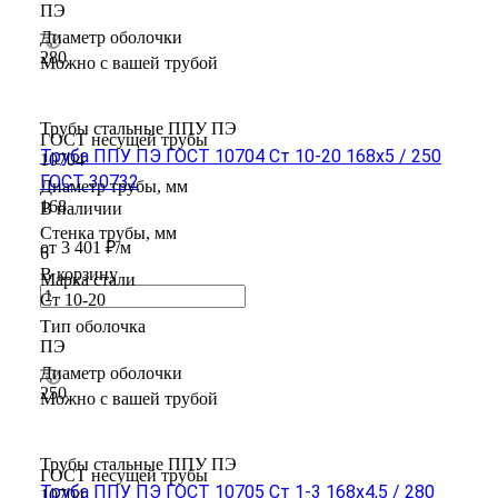
ПЭ
Диаметр оболочки
280
Можно с вашей трубой
Трубы стальные ППУ ПЭ
ГОСТ несущей трубы
Труба ППУ ПЭ ГОСТ 10704 Ст 10-20 168x5 / 250
10704
ГОСТ 30732
Диаметр трубы, мм
168
В наличии
Стенка трубы, мм
от 3 401 ₽/м
6
В корзину
Марка стали
Ст 10-20
Тип оболочка
ПЭ
Диаметр оболочки
250
Можно с вашей трубой
Трубы стальные ППУ ПЭ
ГОСТ несущей трубы
Труба ППУ ПЭ ГОСТ 10705 Ст 1-3 168x4,5 / 280
10704