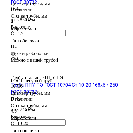
ГОСТ 30732
Диаметр трубы, мм
168
В наличии
Стенка трубы, мм
от 3 830 ₽/м
6
В корзину
Марка стали
Ст 2-3
Тип оболочка
ПЭ
Диаметр оболочки
250
Можно с вашей трубой
Трубы стальные ППУ ПЭ
ГОСТ несущей трубы
Труба ППУ ПЭ ГОСТ 10704 Ст 10-20 168x6 / 250
10706
ГОСТ 30732
Диаметр трубы, мм
168
В наличии
Стенка трубы, мм
от 3 746 ₽/м
4,5
В корзину
Марка стали
Ст 10-20
Тип оболочка