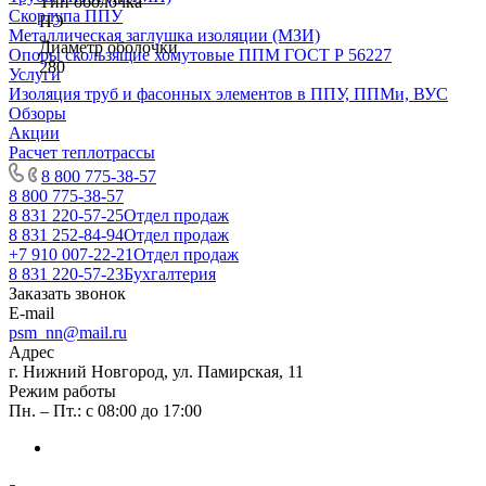
Тип оболочка
Скорлупа ППУ
ПЭ
Металлическая заглушка изоляции (МЗИ)
Диаметр оболочки
Опоры скользящие хомутовые ППМ ГОСТ Р 56227
280
Услуги
Изоляция труб и фасонных элементов в ППУ, ППМи, ВУС
Обзоры
Акции
Расчет теплотрассы
8 800 775-38-57
8 800 775-38-57
8 831 220-57-25
Отдел продаж
8 831 252-84-94
Отдел продаж
+7 910 007-22-21
Отдел продаж
8 831 220-57-23
Бухгалтерия
Заказать звонок
E-mail
psm_nn@mail.ru
Адрес
г. Нижний Новгород, ул. Памирская, 11
Режим работы
Пн. – Пт.: с 08:00 до 17:00