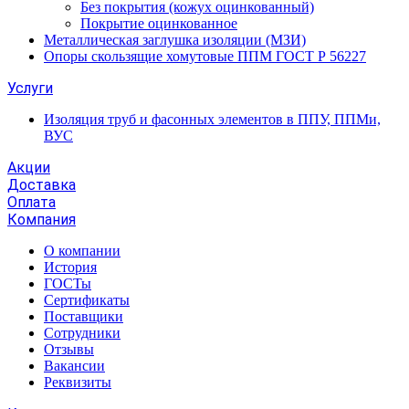
Без покрытия (кожух оцинкованный)
Покрытие оцинкованное
Металлическая заглушка изоляции (МЗИ)
Опоры скользящие хомутовые ППМ ГОСТ Р 56227
Услуги
Изоляция труб и фасонных элементов в ППУ, ППМи,
ВУС
Акции
Доставка
Оплата
Компания
О компании
История
ГОСТы
Сертификаты
Поставщики
Сотрудники
Отзывы
Вакансии
Реквизиты