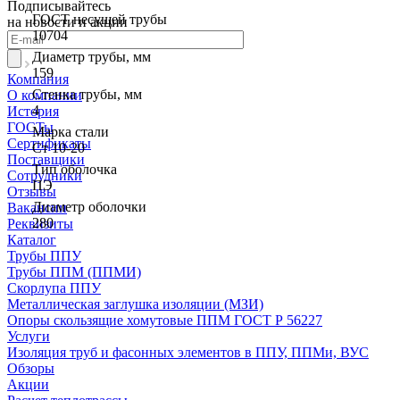
Подписывайтесь
ГОСТ несущей трубы
на новости и акции
10704
Диаметр трубы, мм
159
Компания
Стенка трубы, мм
О компании
4
История
ГОСТы
Марка стали
Сертификаты
Ст 10-20
Поставщики
Тип оболочка
Сотрудники
ПЭ
Отзывы
Диаметр оболочки
Вакансии
280
Реквизиты
Каталог
Трубы ППУ
Трубы ППМ (ППМИ)
Скорлупа ППУ
Металлическая заглушка изоляции (МЗИ)
Опоры скользящие хомутовые ППМ ГОСТ Р 56227
Услуги
Изоляция труб и фасонных элементов в ППУ, ППМи, ВУС
Обзоры
Акции