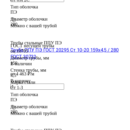
Тип оболочка
ПЭ
Диаметр оболочки
280
Можно с вашей трубой
Трубы стальные ППУ ПЭ
ГОСТ несущей трубы
Труба ППУ ПЭ ГОСТ 20295 Ст 10-20 159x4,5 / 280
оц 10705
ГОСТ 30732
Диаметр трубы, мм
159
В наличии
Стенка трубы, мм
от 4 463 ₽/м
4,5
В корзину
Марка стали
Ст 1-3
Тип оболочка
ПЭ
Диаметр оболочки
280
Можно с вашей трубой