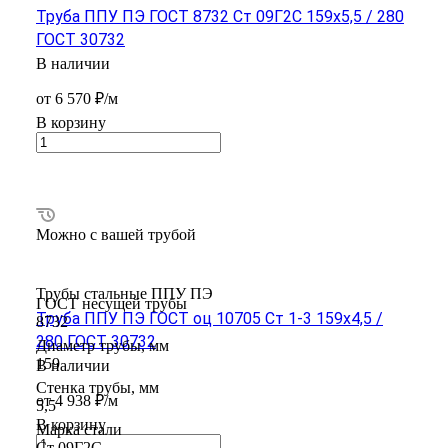
Труба ППУ ПЭ ГОСТ 8732 Ст 09Г2С 159x5,5 / 280
ГОСТ 30732
В наличии
от 6 570 ₽/м
В корзину
Можно с вашей трубой
Трубы стальные ППУ ПЭ
ГОСТ несущей трубы
Труба ППУ ПЭ ГОСТ оц 10705 Ст 1-3 159x4,5 /
8732
280 ГОСТ 30732
Диаметр трубы, мм
159
В наличии
Стенка трубы, мм
от 4 938 ₽/м
5,5
В корзину
Марка стали
Ст 09Г2С