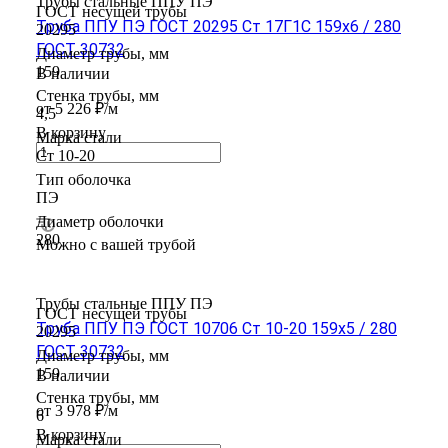
Трубы стальные ППУ ПЭ
ГОСТ несущей трубы
Труба ППУ ПЭ ГОСТ 20295 Ст 17Г1С 159x6 / 280
20295
ГОСТ 30732
Диаметр трубы, мм
159
В наличии
Стенка трубы, мм
от 5 226 ₽/м
4,5
В корзину
Марка стали
Ст 10-20
Тип оболочка
ПЭ
Диаметр оболочки
280
Можно с вашей трубой
Трубы стальные ППУ ПЭ
ГОСТ несущей трубы
Труба ППУ ПЭ ГОСТ 10706 Ст 10-20 159x5 / 280
20295
ГОСТ 30732
Диаметр трубы, мм
159
В наличии
Стенка трубы, мм
от 3 978 ₽/м
6
В корзину
Марка стали