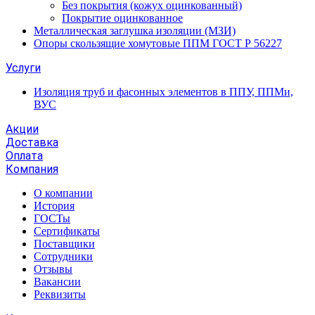
Без покрытия (кожух оцинкованный)
Покрытие оцинкованное
Металлическая заглушка изоляции (МЗИ)
Опоры скользящие хомутовые ППМ ГОСТ Р 56227
Услуги
Изоляция труб и фасонных элементов в ППУ, ППМи,
ВУС
Акции
Доставка
Оплата
Компания
О компании
История
ГОСТы
Сертификаты
Поставщики
Сотрудники
Отзывы
Вакансии
Реквизиты