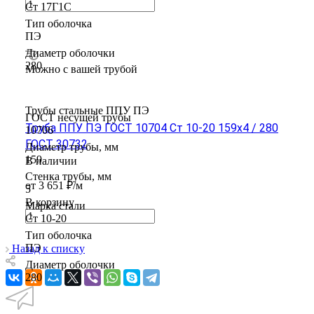
Ст 17Г1С
Тип оболочка
ПЭ
Диаметр оболочки
280
Можно с вашей трубой
Трубы стальные ППУ ПЭ
ГОСТ несущей трубы
Труба ППУ ПЭ ГОСТ 10704 Ст 10-20 159x4 / 280
10706
ГОСТ 30732
Диаметр трубы, мм
159
В наличии
Стенка трубы, мм
от 3 651 ₽/м
5
В корзину
Марка стали
Ст 10-20
Тип оболочка
ПЭ
Назад к списку
Диаметр оболочки
280