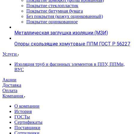
Покрытие армофол (фольгированная)
Покрытие стеклопластик
Покрытие битумная бумага
Без покрытия (кожух оцинкованный)
Покрытие оцинкованное
Металлическая заглушка изоляции (МЗИ)
Опоры скользящие хомутовые ППМ ГОСТ Р 56227
Услуги
Изоляция труб и фасонных элементов в ППУ, ППМи,
ВУС
Акции
Доставка
Оплата
Компания
О компании
История
ГОСТы
Сертификаты
Поставщики
Сотрудники