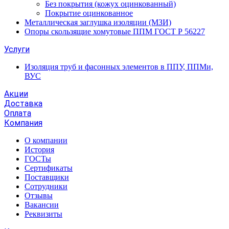
Без покрытия (кожух оцинкованный)
Покрытие оцинкованное
Металлическая заглушка изоляции (МЗИ)
Опоры скользящие хомутовые ППМ ГОСТ Р 56227
Услуги
Изоляция труб и фасонных элементов в ППУ, ППМи,
ВУС
Акции
Доставка
Оплата
Компания
О компании
История
ГОСТы
Сертификаты
Поставщики
Сотрудники
Отзывы
Вакансии
Реквизиты