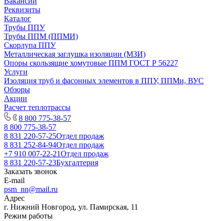
Вакансии
Реквизиты
Каталог
Трубы ППУ
Трубы ППМ (ППМИ)
Скорлупа ППУ
Металлическая заглушка изоляции (МЗИ)
Опоры скользящие хомутовые ППМ ГОСТ Р 56227
Услуги
Изоляция труб и фасонных элементов в ППУ, ППМи, ВУС
Обзоры
Акции
Расчет теплотрассы
8 800 775-38-57
8 800 775-38-57
8 831 220-57-25
Отдел продаж
8 831 252-84-94
Отдел продаж
+7 910 007-22-21
Отдел продаж
8 831 220-57-23
Бухгалтерия
Заказать звонок
E-mail
psm_nn@mail.ru
Адрес
г. Нижний Новгород, ул. Памирская, 11
Режим работы