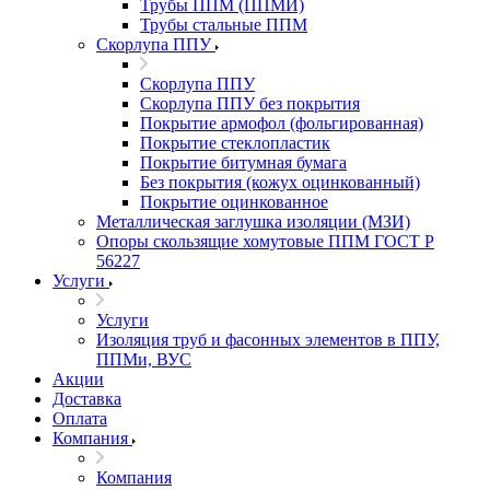
Трубы ППМ (ППМИ)
Трубы стальные ППМ
Скорлупа ППУ
Скорлупа ППУ
Скорлупа ППУ без покрытия
Покрытие армофол (фольгированная)
Покрытие стеклопластик
Покрытие битумная бумага
Без покрытия (кожух оцинкованный)
Покрытие оцинкованное
Металлическая заглушка изоляции (МЗИ)
Опоры скользящие хомутовые ППМ ГОСТ Р
56227
Услуги
Услуги
Изоляция труб и фасонных элементов в ППУ,
ППМи, ВУС
Акции
Доставка
Оплата
Компания
Компания