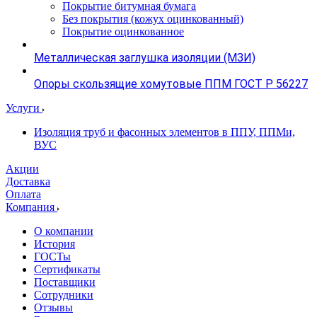
Покрытие битумная бумага
Без покрытия (кожух оцинкованный)
Покрытие оцинкованное
Металлическая заглушка изоляции (МЗИ)
Опоры скользящие хомутовые ППМ ГОСТ Р 56227
Услуги
Изоляция труб и фасонных элементов в ППУ, ППМи,
ВУС
Акции
Доставка
Оплата
Компания
О компании
История
ГОСТы
Сертификаты
Поставщики
Сотрудники
Отзывы