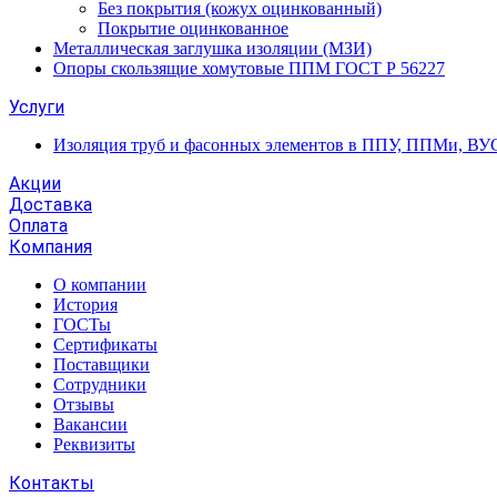
Без покрытия (кожух оцинкованный)
Покрытие оцинкованное
Металлическая заглушка изоляции (МЗИ)
Опоры скользящие хомутовые ППМ ГОСТ Р 56227
Услуги
Изоляция труб и фасонных элементов в ППУ, ППМи, ВУ
Акции
Доставка
Оплата
Компания
О компании
История
ГОСТы
Сертификаты
Поставщики
Сотрудники
Отзывы
Вакансии
Реквизиты
Контакты