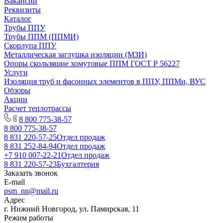
Вакансии
Реквизиты
Каталог
Трубы ППУ
Трубы ППМ (ППМИ)
Скорлупа ППУ
Металлическая заглушка изоляции (МЗИ)
Опоры скользящие хомутовые ППМ ГОСТ Р 56227
Услуги
Изоляция труб и фасонных элементов в ППУ, ППМи, ВУС
Обзоры
Акции
Расчет теплотрассы
8 800 775-38-57
8 800 775-38-57
8 831 220-57-25
Отдел продаж
8 831 252-84-94
Отдел продаж
+7 910 007-22-21
Отдел продаж
8 831 220-57-23
Бухгалтерия
Заказать звонок
E-mail
psm_nn@mail.ru
Адрес
г. Нижний Новгород, ул. Памирская, 11
Режим работы