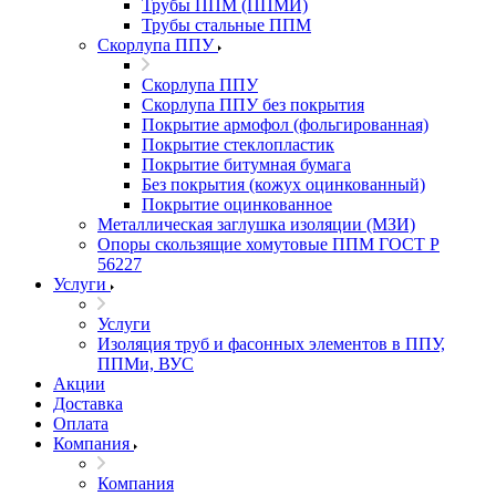
Трубы ППМ (ППМИ)
Трубы стальные ППМ
Скорлупа ППУ
Скорлупа ППУ
Скорлупа ППУ без покрытия
Покрытие армофол (фольгированная)
Покрытие стеклопластик
Покрытие битумная бумага
Без покрытия (кожух оцинкованный)
Покрытие оцинкованное
Металлическая заглушка изоляции (МЗИ)
Опоры скользящие хомутовые ППМ ГОСТ Р
56227
Услуги
Услуги
Изоляция труб и фасонных элементов в ППУ,
ППМи, ВУС
Акции
Доставка
Оплата
Компания
Компания