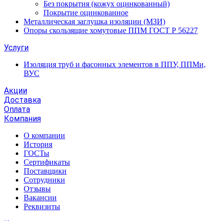
Без покрытия (кожух оцинкованный)
Покрытие оцинкованное
Металлическая заглушка изоляции (МЗИ)
Опоры скользящие хомутовые ППМ ГОСТ Р 56227
Услуги
Изоляция труб и фасонных элементов в ППУ, ППМи,
ВУС
Акции
Доставка
Оплата
Компания
О компании
История
ГОСТы
Сертификаты
Поставщики
Сотрудники
Отзывы
Вакансии
Реквизиты