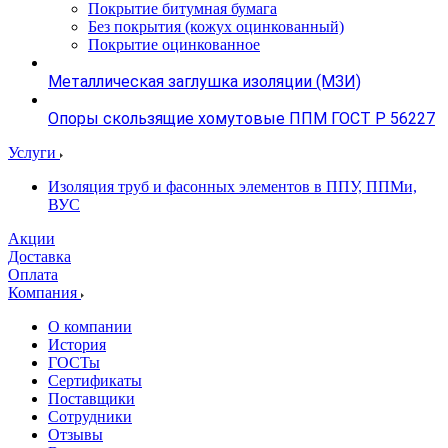
Покрытие битумная бумага
Без покрытия (кожух оцинкованный)
Покрытие оцинкованное
Металлическая заглушка изоляции (МЗИ)
Опоры скользящие хомутовые ППМ ГОСТ Р 56227
Услуги
Изоляция труб и фасонных элементов в ППУ, ППМи,
ВУС
Акции
Доставка
Оплата
Компания
О компании
История
ГОСТы
Сертификаты
Поставщики
Сотрудники
Отзывы