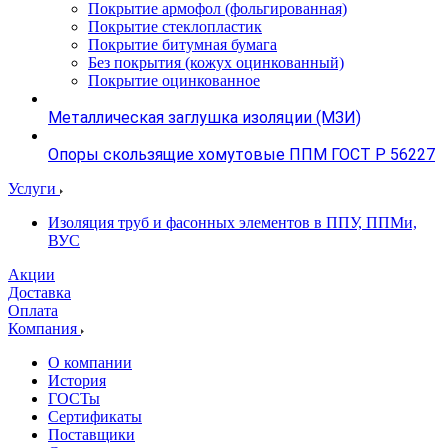
Покрытие армофол (фольгированная)
Покрытие стеклопластик
Покрытие битумная бумага
Без покрытия (кожух оцинкованный)
Покрытие оцинкованное
Металлическая заглушка изоляции (МЗИ)
Опоры скользящие хомутовые ППМ ГОСТ Р 56227
Услуги
Изоляция труб и фасонных элементов в ППУ, ППМи,
ВУС
Акции
Доставка
Оплата
Компания
О компании
История
ГОСТы
Сертификаты
Поставщики