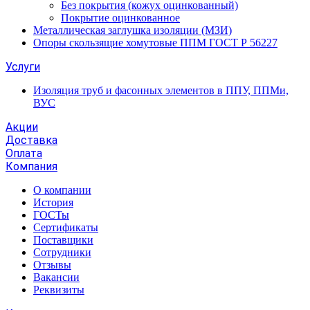
Без покрытия (кожух оцинкованный)
Покрытие оцинкованное
Металлическая заглушка изоляции (МЗИ)
Опоры скользящие хомутовые ППМ ГОСТ Р 56227
Услуги
Изоляция труб и фасонных элементов в ППУ, ППМи,
ВУС
Акции
Доставка
Оплата
Компания
О компании
История
ГОСТы
Сертификаты
Поставщики
Сотрудники
Отзывы
Вакансии
Реквизиты