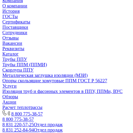
Компания
О компании
История
ГОСТы
Сертификаты
Поставщики
Сотрудники
Отзывы
Вакансии
Реквизиты
Каталог
Трубы ППУ
Трубы ППМ (ППМИ)
Скорлупа ППУ
Металлическая заглушка изоляции (МЗИ)
Опоры скользящие хомутовые ППМ ГОСТ Р 56227
Услуги
Изоляция труб и фасонных элементов в ППУ, ППМи, ВУС
Обзоры
Акции
Расчет теплотрассы
8 800 775-38-57
8 800 775-38-57
8 831 220-57-25
Отдел продаж
8 831 252-84-94
Отдел продаж