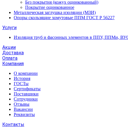
Без покрытия (кожух оцинкованный)
Покрытие оцинкованное
Металлическая заглушка изоляции (МЗИ)
Опоры скользящие хомутовые ППМ ГОСТ Р 56227
Услуги
Изоляция труб и фасонных элементов в ППУ, ППМи, ВУ
Акции
Доставка
Оплата
Компания
О компании
История
ГОСТы
Сертификаты
Поставщики
Сотрудники
Отзывы
Вакансии
Реквизиты
Контакты