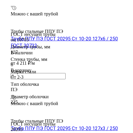
Можно с вашей трубой
Трубы стальные ППУ ПЭ
ГОСТ несущей трубы
Труба ППУ ПЭ ГОСТ 20295 Ст 10-20 127x6 / 250
оц 10705
ГОСТ 30732
Диаметр трубы, мм
127
В наличии
Стенка трубы, мм
от 4 211 ₽/м
6
В корзину
Марка стали
Ст 2-3
Тип оболочка
ПЭ
Диаметр оболочки
225
Можно с вашей трубой
Трубы стальные ППУ ПЭ
ГОСТ несущей трубы
Труба ППУ ПЭ ГОСТ 20295 Ст 10-20 127x3 / 250
20295