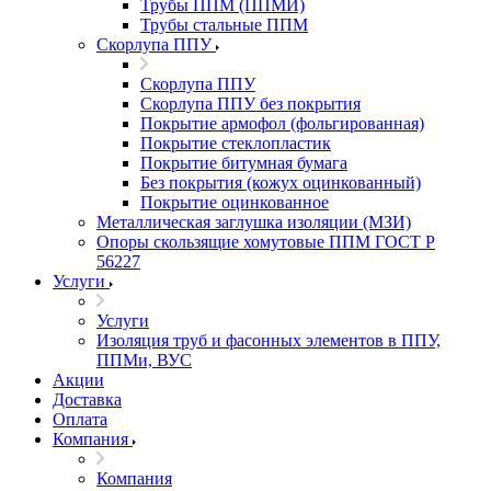
Трубы ППМ (ППМИ)
Трубы стальные ППМ
Скорлупа ППУ
Скорлупа ППУ
Скорлупа ППУ без покрытия
Покрытие армофол (фольгированная)
Покрытие стеклопластик
Покрытие битумная бумага
Без покрытия (кожух оцинкованный)
Покрытие оцинкованное
Металлическая заглушка изоляции (МЗИ)
Опоры скользящие хомутовые ППМ ГОСТ Р
56227
Услуги
Услуги
Изоляция труб и фасонных элементов в ППУ,
ППМи, ВУС
Акции
Доставка
Оплата
Компания
Компания