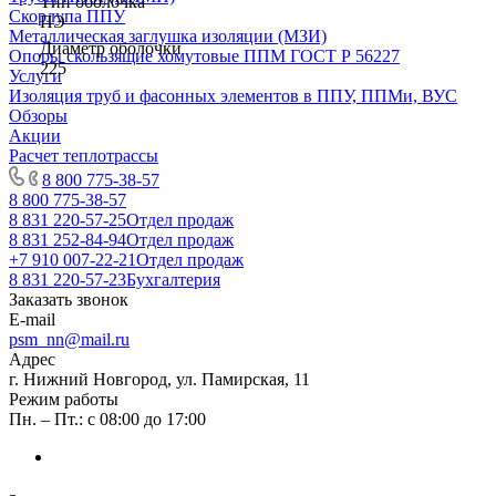
Тип оболочка
Скорлупа ППУ
ПЭ
Металлическая заглушка изоляции (МЗИ)
Диаметр оболочки
Опоры скользящие хомутовые ППМ ГОСТ Р 56227
225
Услуги
Изоляция труб и фасонных элементов в ППУ, ППМи, ВУС
Обзоры
Акции
Расчет теплотрассы
8 800 775-38-57
8 800 775-38-57
8 831 220-57-25
Отдел продаж
8 831 252-84-94
Отдел продаж
+7 910 007-22-21
Отдел продаж
8 831 220-57-23
Бухгалтерия
Заказать звонок
E-mail
psm_nn@mail.ru
Адрес
г. Нижний Новгород, ул. Памирская, 11
Режим работы
Пн. – Пт.: с 08:00 до 17:00