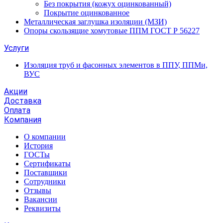
Без покрытия (кожух оцинкованный)
Покрытие оцинкованное
Металлическая заглушка изоляции (МЗИ)
Опоры скользящие хомутовые ППМ ГОСТ Р 56227
Услуги
Изоляция труб и фасонных элементов в ППУ, ППМи,
ВУС
Акции
Доставка
Оплата
Компания
О компании
История
ГОСТы
Сертификаты
Поставщики
Сотрудники
Отзывы
Вакансии
Реквизиты