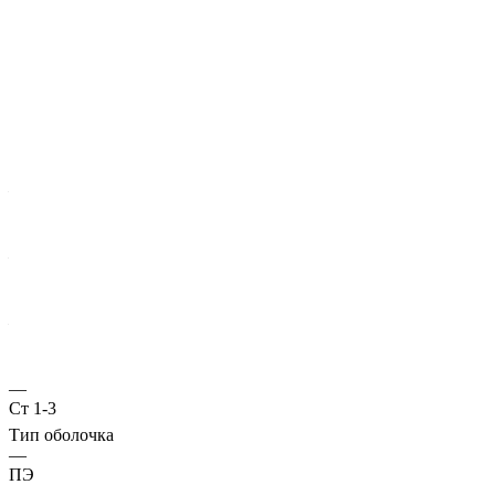
Характеристики
ГОСТ несущей трубы
?
Основная труба
—
10706
Диаметр трубы, мм
—
127
Стенка трубы, мм
—
4
Марка стали
—
Ст 1-3
Тип оболочка
—
ПЭ