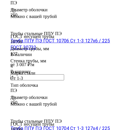
ПЭ
Диаметр оболочки
250
Можно с вашей трубой
Трубы стальные ППУ ПЭ
ГОСТ несущей трубы
Труба ППУ ПЭ ГОСТ 10706 Ст 1-3 127x6 / 225
10706
ГОСТ 30732
Диаметр трубы, мм
127
В наличии
Стенка трубы, мм
от 3 007 ₽/м
4
В корзину
Марка стали
Ст 1-3
Тип оболочка
ПЭ
Диаметр оболочки
250
Можно с вашей трубой
Трубы стальные ППУ ПЭ
ГОСТ несущей трубы
Труба ППУ ПЭ ГОСТ 10704 Ст 1-3 127x4 / 225
10706