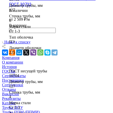
ГОСТ 30732
Диаметр трубы, мм
127
В наличии
Стенка трубы, мм
от 2 509 ₽/м
6
В корзину
Марка стали
Ст 1-3
Тип оболочка
ПЭ
Назад к списку
Диаметр оболочки
225
Компания
О компании
История
ГОСТ несущей трубы
ГОСТы
10704
Сертификаты
Поставщики
Диаметр трубы, мм
Сотрудники
127
Отзывы
Стенка трубы, мм
Вакансии
4
Реквизиты
Марка стали
Каталог
Ст 1-3
Трубы ППУ
Трубы ППМ (ППМИ)