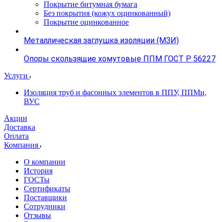
Покрытие битумная бумага
Без покрытия (кожух оцинкованный)
Покрытие оцинкованное
Металлическая заглушка изоляции (МЗИ)
Опоры скользящие хомутовые ППМ ГОСТ Р 56227
Услуги
Изоляция труб и фасонных элементов в ППУ, ППМи,
ВУС
Акции
Доставка
Оплата
Компания
О компании
История
ГОСТы
Сертификаты
Поставщики
Сотрудники
Отзывы