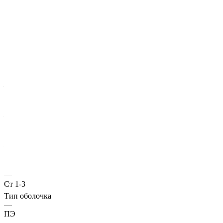
Характеристики
ГОСТ несущей трубы
?
Основная труба
—
10704
Диаметр трубы, мм
—
127
Стенка трубы, мм
—
4
Марка стали
—
Ст 1-3
Тип оболочка
—
ПЭ