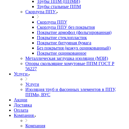
Трубы ППМ (ППМИ)
Трубы стальные ППМ
Скорлупа ППУ
Скорлупа ППУ
Скорлупа ППУ без покрытия
Покрытие армофол (фольгированная)
Покрытие стеклопластик
Покрытие битумная бумага
Без покрытия (кожух оцинкованный)
Покрытие оцинкованное
Металлическая заглушка изоляции (МЗИ)
Опоры скользящие хомутовые ППМ ГОСТ Р
56227
Услуги
Услуги
Изоляция труб и фасонных элементов в ППУ,
ППМи, ВУС
Акции
Доставка
Оплата
Компания
Компания