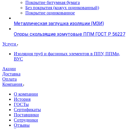
Покрытие битумная бумага
Без покрытия (кожух оцинкованный)
Покрытие оцинкованное
Металлическая заглушка изоляции (МЗИ)
Опоры скользящие хомутовые ППМ ГОСТ Р 56227
Услуги
Изоляция труб и фасонных элементов в ППУ, ППМи,
ВУС
Акции
Доставка
Оплата
Компания
О компании
История
ГОСТы
Сертификаты
Поставщики
Сотрудники
Отзывы