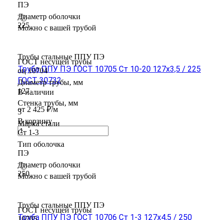
ПЭ
Диаметр оболочки
225
Можно с вашей трубой
Трубы стальные ППУ ПЭ
ГОСТ несущей трубы
Труба ППУ ПЭ ГОСТ 10705 Ст 10-20 127x3,5 / 225
оц 10704
ГОСТ 30732
Диаметр трубы, мм
127
В наличии
Стенка трубы, мм
от 2 425 ₽/м
3
В корзину
Марка стали
Ст 1-3
Тип оболочка
ПЭ
Диаметр оболочки
250
Можно с вашей трубой
Трубы стальные ППУ ПЭ
ГОСТ несущей трубы
Труба ППУ ПЭ ГОСТ 10706 Ст 1-3 127x4,5 / 250
10705