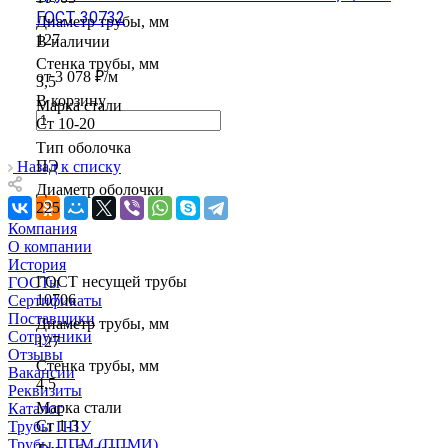
ГОСТ 30732
Диаметр трубы, мм
127
В наличии
Стенка трубы, мм
от 3 078 ₽/м
3,5
В корзину
Марка стали
Ст 10-20
Тип оболочка
ПЭ
Назад к списку
Диаметр оболочки
225
Компания
О компании
История
ГОСТ несущей трубы
ГОСТы
10706
Сертификаты
Поставщики
Диаметр трубы, мм
Сотрудники
127
Отзывы
Стенка трубы, мм
Вакансии
4,5
Реквизиты
Марка стали
Каталог
Ст 1-3
Трубы ППУ
Трубы ППМ (ППМИ)