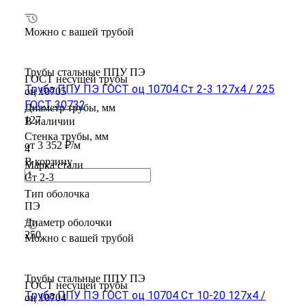
Можно с вашей трубой
Трубы стальные ППУ ПЭ
ГОСТ несущей трубы
Труба ППУ ПЭ ГОСТ оц 10704 Ст 2-3 127x4 / 225
оц 10705
ГОСТ 30732
Диаметр трубы, мм
127
В наличии
Стенка трубы, мм
от 3 352 ₽/м
4
В корзину
Марка стали
Ст 2-3
Тип оболочка
ПЭ
Диаметр оболочки
250
Можно с вашей трубой
Трубы стальные ППУ ПЭ
ГОСТ несущей трубы
Труба ППУ ПЭ ГОСТ оц 10704 Ст 10-20 127x4 /
оц 10704