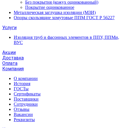
Без покрытия (кожух оцинкованный)
Покрытие оцинкованное
Металлическая заглушка изоляции (МЗИ)
Опоры скользящие хомутовые ППМ ГОСТ Р 56227
Услуги
Изоляция труб и фасонных элементов в ППУ, ППМи,
ВУС
Акции
Доставка
Оплата
Компания
О компании
История
ГОСТы
Сертификаты
Поставщики
Сотрудники
Отзывы
Вакансии
Реквизиты