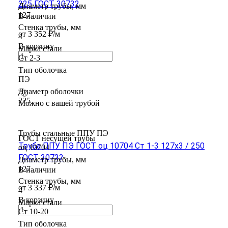
225 ГОСТ 30732
Диаметр трубы, мм
127
В наличии
Стенка трубы, мм
от 3 352 ₽/м
4
В корзину
Марка стали
Ст 2-3
Тип оболочка
ПЭ
Диаметр оболочки
225
Можно с вашей трубой
Трубы стальные ППУ ПЭ
ГОСТ несущей трубы
Труба ППУ ПЭ ГОСТ оц 10704 Ст 1-3 127x3 / 250
оц 10704
ГОСТ 30732
Диаметр трубы, мм
127
В наличии
Стенка трубы, мм
от 3 337 ₽/м
4
В корзину
Марка стали
Ст 10-20
Тип оболочка