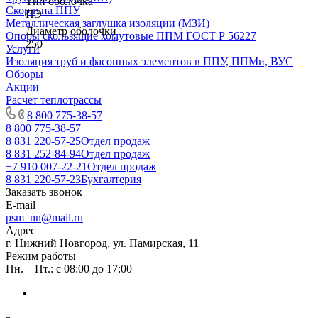
Тип оболочка
Скорлупа ППУ
ПЭ
Металлическая заглушка изоляции (МЗИ)
Диаметр оболочки
Опоры скользящие хомутовые ППМ ГОСТ Р 56227
250
Услуги
Изоляция труб и фасонных элементов в ППУ, ППМи, ВУС
Обзоры
Акции
Расчет теплотрассы
8 800 775-38-57
8 800 775-38-57
8 831 220-57-25
Отдел продаж
8 831 252-84-94
Отдел продаж
+7 910 007-22-21
Отдел продаж
8 831 220-57-23
Бухгалтерия
Заказать звонок
E-mail
psm_nn@mail.ru
Адрес
г. Нижний Новгород, ул. Памирская, 11
Режим работы
Пн. – Пт.: с 08:00 до 17:00