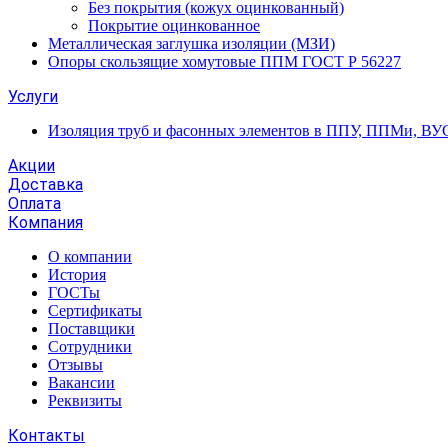
Без покрытия (кожух оцинкованный)
Покрытие оцинкованное
Металлическая заглушка изоляции (МЗИ)
Опоры скользящие хомутовые ППМ ГОСТ Р 56227
Услуги
Изоляция труб и фасонных элементов в ППУ, ППМи, ВУ
Акции
Доставка
Оплата
Компания
О компании
История
ГОСТы
Сертификаты
Поставщики
Сотрудники
Отзывы
Вакансии
Реквизиты
Контакты