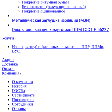
Покрытие битумная бумага
Без покрытия (кожух оцинкованный)
Покрытие оцинкованное
Металлическая заглушка изоляции (МЗИ)
Опоры скользящие хомутовые ППМ ГОСТ Р 56227
Услуги
Изоляция труб и фасонных элементов в ППУ, ППМи,
ВУС
Акции
Доставка
Оплата
Компания
О компании
История
ГОСТы
Сертификаты
Поставщики
Сотрудники
Отзывы