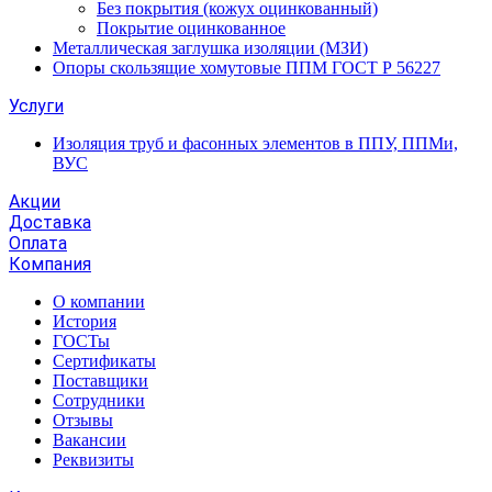
Без покрытия (кожух оцинкованный)
Покрытие оцинкованное
Металлическая заглушка изоляции (МЗИ)
Опоры скользящие хомутовые ППМ ГОСТ Р 56227
Услуги
Изоляция труб и фасонных элементов в ППУ, ППМи,
ВУС
Акции
Доставка
Оплата
Компания
О компании
История
ГОСТы
Сертификаты
Поставщики
Сотрудники
Отзывы
Вакансии
Реквизиты