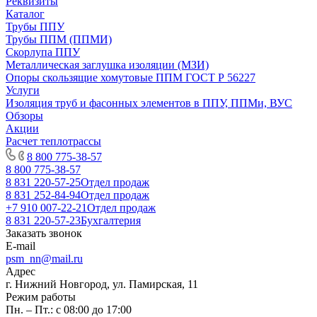
Реквизиты
Каталог
Трубы ППУ
Трубы ППМ (ППМИ)
Скорлупа ППУ
Металлическая заглушка изоляции (МЗИ)
Опоры скользящие хомутовые ППМ ГОСТ Р 56227
Услуги
Изоляция труб и фасонных элементов в ППУ, ППМи, ВУС
Обзоры
Акции
Расчет теплотрассы
8 800 775-38-57
8 800 775-38-57
8 831 220-57-25
Отдел продаж
8 831 252-84-94
Отдел продаж
+7 910 007-22-21
Отдел продаж
8 831 220-57-23
Бухгалтерия
Заказать звонок
E-mail
psm_nn@mail.ru
Адрес
г. Нижний Новгород, ул. Памирская, 11
Режим работы
Пн. – Пт.: с 08:00 до 17:00