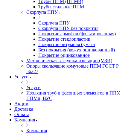
Трубы ППМ (ППМИ)
Трубы стальные ППМ
Скорлупа ППУ
Скорлупа ППУ
Скорлупа ППУ без покрытия
Покрытие армофол (фольгированная)
Покрытие стеклопластик
Покрытие битумная бумага
Без покрытия (кожух оцинкованный)
Покрытие оцинкованное
Металлическая заглушка изоляции (МЗИ)
Опоры скользящие хомутовые ППМ ГОСТ Р
56227
Услуги
Услуги
Изоляция труб и фасонных элементов в ППУ,
ППМи, ВУС
Акции
Доставка
Оплата
Компания
Компания