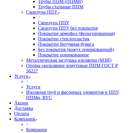
Трубы ППМ (ППМИ)
Трубы стальные ППМ
Скорлупа ППУ
Скорлупа ППУ
Скорлупа ППУ без покрытия
Покрытие армофол (фольгированная)
Покрытие стеклопластик
Покрытие битумная бумага
Без покрытия (кожух оцинкованный)
Покрытие оцинкованное
Металлическая заглушка изоляции (МЗИ)
Опоры скользящие хомутовые ППМ ГОСТ Р
56227
Услуги
Услуги
Изоляция труб и фасонных элементов в ППУ,
ППМи, ВУС
Акции
Доставка
Оплата
Компания
Компания