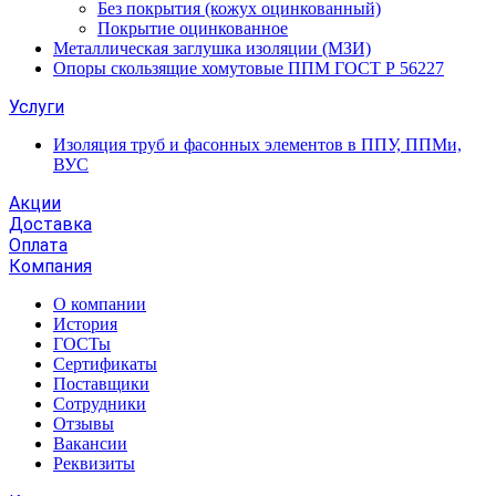
Без покрытия (кожух оцинкованный)
Покрытие оцинкованное
Металлическая заглушка изоляции (МЗИ)
Опоры скользящие хомутовые ППМ ГОСТ Р 56227
Услуги
Изоляция труб и фасонных элементов в ППУ, ППМи,
ВУС
Акции
Доставка
Оплата
Компания
О компании
История
ГОСТы
Сертификаты
Поставщики
Сотрудники
Отзывы
Вакансии
Реквизиты