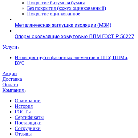
Покрытие битумная бумага
Без покрытия (кожух оцинкованный)
Покрытие оцинкованное
Металлическая заглушка изоляции (МЗИ)
Опоры скользящие хомутовые ППМ ГОСТ Р 56227
Услуги
Изоляция труб и фасонных элементов в ППУ, ППМи,
ВУС
Акции
Доставка
Оплата
Компания
О компании
История
ГОСТы
Сертификаты
Поставщики
Сотрудники
Отзывы