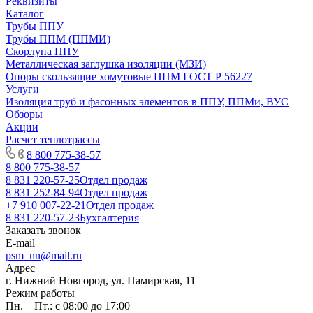
Реквизиты
Каталог
Трубы ППУ
Трубы ППМ (ППМИ)
Скорлупа ППУ
Металлическая заглушка изоляции (МЗИ)
Опоры скользящие хомутовые ППМ ГОСТ Р 56227
Услуги
Изоляция труб и фасонных элементов в ППУ, ППМи, ВУС
Обзоры
Акции
Расчет теплотрассы
8 800 775-38-57
8 800 775-38-57
8 831 220-57-25
Отдел продаж
8 831 252-84-94
Отдел продаж
+7 910 007-22-21
Отдел продаж
8 831 220-57-23
Бухгалтерия
Заказать звонок
E-mail
psm_nn@mail.ru
Адрес
г. Нижний Новгород, ул. Памирская, 11
Режим работы
Пн. – Пт.: с 08:00 до 17:00